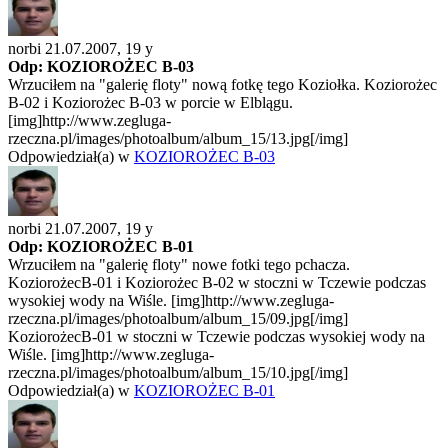
norbi 21.07.2007,
19 y
Odp: KOZIOROŻEC B-03
Wrzuciłem na "galerię floty" nową fotkę tego Koziołka. Koziorożec
B-02 i Koziorożec B-03 w porcie w Elblągu.
[img]http://www.zegluga-
rzeczna.pl/images/photoalbum/album_15/13.jpg[/img]
Odpowiedział(a) w
KOZIOROŻEC B-03
norbi 21.07.2007,
19 y
Odp: KOZIOROŻEC B-01
Wrzuciłem na "galerię floty" nowe fotki tego pchacza.
KoziorożecB-01 i Koziorożec B-02 w stoczni w Tczewie podczas
wysokiej wody na Wiśle. [img]http://www.zegluga-
rzeczna.pl/images/photoalbum/album_15/09.jpg[/img]
KoziorożecB-01 w stoczni w Tczewie podczas wysokiej wody na
Wiśle. [img]http://www.zegluga-
rzeczna.pl/images/photoalbum/album_15/10.jpg[/img]
Odpowiedział(a) w
KOZIOROŻEC B-01