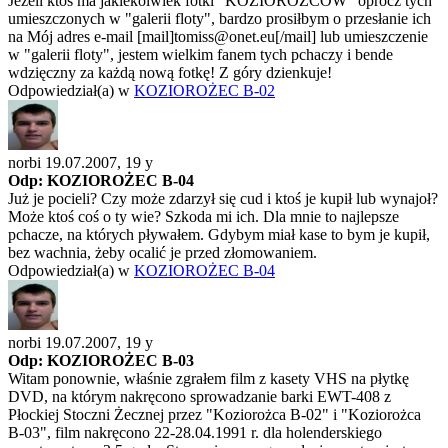
Jeżeli ktoś ma jakiekolwiek fotki "KOZIOROŻCÓW" oprócz tych
umieszczonych w "galerii floty", bardzo prosiłbym o przesłanie ich
na Mój adres e-mail [mail]tomiss@onet.eu[/mail] lub umieszczenie
w "galerii floty", jestem wielkim fanem tych pchaczy i bende
wdzięczny za każdą nową fotkę! Z góry dzienkuje!
Odpowiedział(a) w
KOZIOROŻEC B-02
norbi 19.07.2007,
19 y
Odp: KOZIOROŻEC B-04
Już je pocieli? Czy może zdarzył się cud i ktoś je kupił lub wynajoł?
Może ktoś coś o ty wie? Szkoda mi ich. Dla mnie to najlepsze
pchacze, na których pływałem. Gdybym miał kase to bym je kupił,
bez wachnia, żeby ocalić je przed złomowaniem.
Odpowiedział(a) w
KOZIOROŻEC B-04
norbi 19.07.2007,
19 y
Odp: KOZIOROŻEC B-03
Witam ponownie, właśnie zgrałem film z kasety VHS na płytkę
DVD, na którym nakręcono sprowadzanie barki EWT-408 z
Płockiej Stoczni Żecznej przez "Koziorożca B-02" i "Koziorożca
B-03", film nakręcono 22-28.04.1991 r. dla holenderskiego