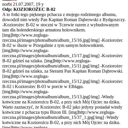
norbi 21.07.2007,
19 y
Odp: KOZIOROŻEC B-02
A to fotki tego pięknego pchacza z mojego rodzinnego albumu,
dowodził nim wtedy Pan Kapitan Roman Dąbrowski z Bydgoszczy.
-Koziorożec B-02 w stoczni w Tczewie razem z wybudowanym
tam dla holenderskiego armatora holownikem.
[img]http://www.zegluga-
rzeczna.pl/images/photoalbum/album_15/16.jpg[/img] -Koziorożec
B-02 w śluzie w Przegalinie z tym samym holownikiem.
[img]http://www.zegluga-
rzeczna.pl/images/photoalbum/album_15/17.jpg[/img] -Koziorożec
B-02 gdzieś na szlaku. [img]http://www.zegluga-
rzeczna.pl/images/photoalbum/album_15/11.jpg[/img] -Koziorożec
B-02 gdzieś na szlaku, za Sterami Pan Kapitan Roman Dąbrowski.
[img]http://www.zegluga-
rzeczna.pl/images/photoalbum/album_15/12.jpg[/img] -Koziorożec
B-02 i Koziorożec B-03 w porcie w Elblągu.
[img]http://www.zegluga-
rzeczna.pl/images/photoalbum/album_15/13.jpg[/img] -Windy
kotwiczne na Koziorożcu B-02, a przy nich Mój Ojciec na dziku.
Warto zaznaczyć, że Koziorożec B-02 jako jedyny posiadał windy
kotwiczne z pchacza typu Bizon III. [img]http://www.zegluga-
rzeczna.pl/images/photoalbum/album_15/37_1.jpg[/img] -Windy
kotwiczne na Koziorożcu B-02, a przy nich Mój Ojciec na dziku.
[img]http://www.zegluga-