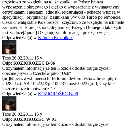
częściowo ze względu na to, że zanikła w Polsce branża
wyposażenia okrętowego i ciężko o wyposażenie z wymaganymi
certyfikatami i atestami jednostki rejestrującej - pchacze więc są w
specyfikacji "oryginalnej" z silnikami SW 680 Turbo po remoncie.
Czesi chwalą sobie Koziorożce - częściowo ze względu na ich małe
zanurzenie - które jak na Odrę poniżej Brzegu Dolnego i tak często
jest za duże[/quote] Dziękuję za informację i proszę o więcej.
Odpowiedział(a) w
Które to Koziołki ?
Teos 26.02.2011,
15 y
Odp: KOZIOROŻEC B-06
Otrzymałem informację że ten Koziołek dostał drugie życie i
obecnie pływa u Czechów jako "Usti"
[url]http://www.binnenschifferforum.de/forum/showthread.php?
29282-Usti-SB-105234&p=109237#post109237[/url] Czy ktoś
jeszcze może to potwierdzić ?
Odpowiedział(a) w
KOZIOROŻEC B-06
Teos 26.02.2011,
15 y
Odp: KOZIOROŻEC W-01
Otrzymałem informację że ten Koziołek dostał drugie życie i