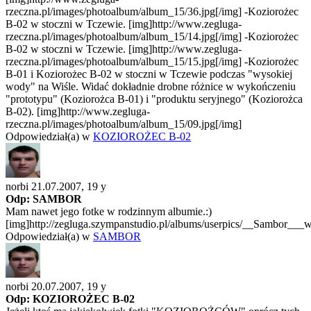
rzeczna.pl/images/photoalbum/album_15/36.jpg[/img] -Koziorożec
B-02 w stoczni w Tczewie. [img]http://www.zegluga-
rzeczna.pl/images/photoalbum/album_15/14.jpg[/img] -Koziorożec
B-02 w stoczni w Tczewie. [img]http://www.zegluga-
rzeczna.pl/images/photoalbum/album_15/15.jpg[/img] -Koziorożec
B-01 i Koziorożec B-02 w stoczni w Tczewie podczas "wysokiej
wody" na Wiśle. Widać dokładnie drobne różnice w wykończeniu
"prototypu" (Koziorożca B-01) i "produktu seryjnego" (Koziorożca
B-02). [img]http://www.zegluga-
rzeczna.pl/images/photoalbum/album_15/09.jpg[/img]
Odpowiedział(a) w
KOZIOROŻEC B-02
norbi 21.07.2007,
19 y
Odp: SAMBOR
Mam nawet jego fotke w rodzinnym albumie.:)
[img]http://zegluga.szympanstudio.pl/albums/userpics/__Sambor___
Odpowiedział(a) w
SAMBOR
norbi 20.07.2007,
19 y
Odp: KOZIOROŻEC B-02