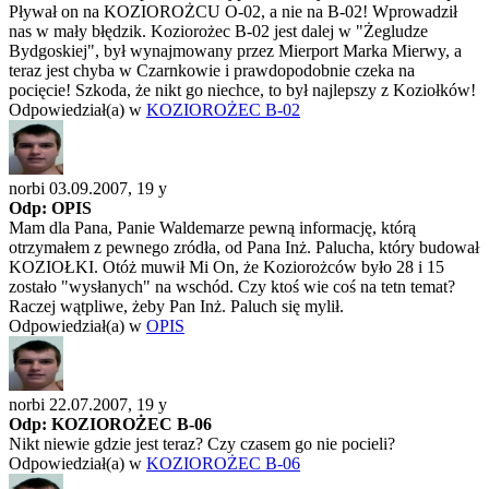
Pływał on na KOZIOROŻCU O-02, a nie na B-02! Wprowadził
nas w mały błędzik. Koziorożec B-02 jest dalej w "Żegludze
Bydgoskiej", był wynajmowany przez Mierport Marka Mierwy, a
teraz jest chyba w Czarnkowie i prawdopodobnie czeka na
pocięcie! Szkoda, że nikt go niechce, to był najlepszy z Koziołków!
Odpowiedział(a) w
KOZIOROŻEC B-02
norbi 03.09.2007,
19 y
Odp: OPIS
Mam dla Pana, Panie Waldemarze pewną informację, którą
otrzymałem z pewnego zródła, od Pana Inż. Palucha, który budował
KOZIOŁKI. Otóż muwił Mi On, że Koziorożców było 28 i 15
zostało "wysłanych" na wschód. Czy ktoś wie coś na tetn temat?
Raczej wątpliwe, żeby Pan Inż. Paluch się mylił.
Odpowiedział(a) w
OPIS
norbi 22.07.2007,
19 y
Odp: KOZIOROŻEC B-06
Nikt niewie gdzie jest teraz? Czy czasem go nie pocieli?
Odpowiedział(a) w
KOZIOROŻEC B-06