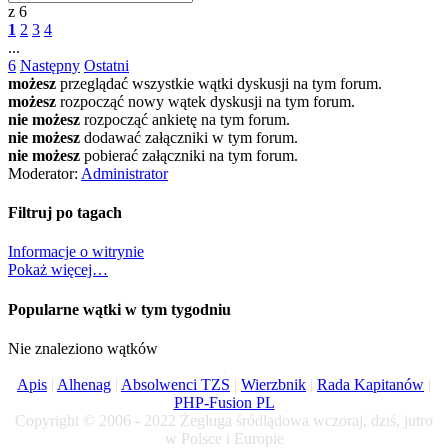
z 6
1
2
3
4
...
6
Następny
Ostatni
możesz
przeglądać wszystkie wątki dyskusji na tym forum.
możesz
rozpocząć nowy wątek dyskusji na tym forum.
nie możesz
rozpocząć ankietę na tym forum.
nie możesz
dodawać załączniki w tym forum.
nie możesz
pobierać załączniki na tym forum.
Moderator:
Administrator
Filtruj po tagach
Informacje o witrynie
Pokaż więcej…
Popularne wątki w tym tygodniu
Nie znaleziono wątków
Apis
|
Alhenag
|
Absolwenci TZS
|
Wierzbnik
|
Rada Kapitanów
|
PHP-Fusion PL
Copyright © 2006 - 2022 Żegluga śródlądowa wczoraj, dziś, jutro
w Polsce i Europie