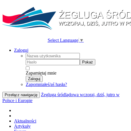
Select Language
▼
Zaloguj
Pokaż
Zapamiętaj mnie
Zaloguj
Zapomniałeś/aś hasła?
Żegluga śródlądowa wczoraj, dziś, jutro w
Przełącz nawigację
Polsce i Europie
Aktualności
Artykuły