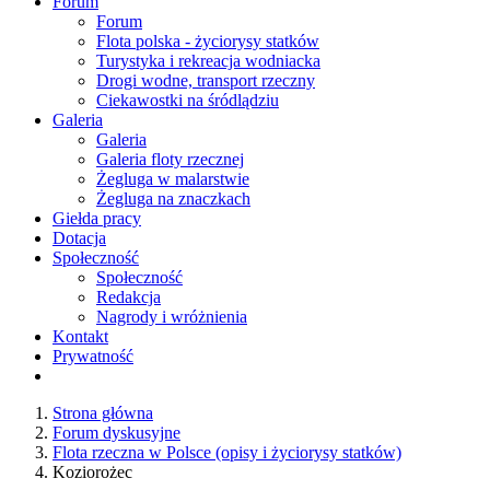
Forum
Forum
Flota polska - życiorysy statków
Turystyka i rekreacja wodniacka
Drogi wodne, transport rzeczny
Ciekawostki na śródlądziu
Galeria
Galeria
Galeria floty rzecznej
Żegluga w malarstwie
Żegluga na znaczkach
Giełda pracy
Dotacja
Społeczność
Społeczność
Redakcja
Nagrody i wróżnienia
Kontakt
Prywatność
Strona główna
Forum dyskusyjne
Flota rzeczna w Polsce (opisy i życiorysy statków)
Koziorożec