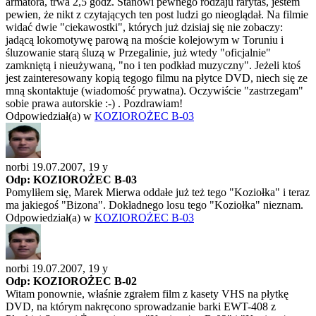
armatora, trwa 2,5 godz. Stanowi pewnego rodzaju rarytas, jestem
pewien, że nikt z czytających ten post ludzi go nieoglądał. Na filmie
widać dwie "ciekawostki", których już dzisiaj się nie zobaczy:
jadącą lokomotywę parową na moście kolejowym w Toruniu i
śluzowanie starą śluzą w Przegalinie, już wtedy "oficjalnie"
zamkniętą i nieużywaną, "no i ten podkład muzyczny". Jeżeli ktoś
jest zainteresowany kopią tegogo filmu na płytce DVD, niech się ze
mną skontaktuje (wiadomość prywatna). Oczywiście "zastrzegam"
sobie prawa autorskie :-) . Pozdrawiam!
Odpowiedział(a) w
KOZIOROŻEC B-03
norbi 19.07.2007,
19 y
Odp: KOZIOROŻEC B-03
Pomyliłem się, Marek Mierwa oddałe już też tego "Koziołka" i teraz
ma jakiegoś "Bizona". Dokładnego losu tego "Koziołka" nieznam.
Odpowiedział(a) w
KOZIOROŻEC B-03
norbi 19.07.2007,
19 y
Odp: KOZIOROŻEC B-02
Witam ponownie, właśnie zgrałem film z kasety VHS na płytkę
DVD, na którym nakręcono sprowadzanie barki EWT-408 z