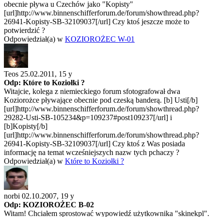
obecnie pływa u Czechów jako "Kopisty"
[url]http://www.binnenschifferforum.de/forum/showthread.php?
26941-Kopisty-SB-32109037[/url] Czy ktoś jeszcze może to
potwierdzić ?
Odpowiedział(a) w
KOZIOROŻEC W-01
Teos 25.02.2011,
15 y
Odp: Które to Koziołki ?
Witajcie, kolega z niemieckiego forum sfotografował dwa
Koziorożce pływające obecnie pod czeską banderą. [b] Usti[/b]
[url]http://www.binnenschifferforum.de/forum/showthread.php?
29282-Usti-SB-105234&p=109237#post109237[/url] i
[b]Kopisty[/b]
[url]http://www.binnenschifferforum.de/forum/showthread.php?
26941-Kopisty-SB-32109037[/url] Czy ktoś z Was posiada
informację na temat wcześniejszych nazw tych pchaczy ?
Odpowiedział(a) w
Które to Koziołki ?
norbi 02.10.2007,
19 y
Odp: KOZIOROŻEC B-02
Witam! Chciałem sprostować wypowiedź użytkownika "skinekpl".