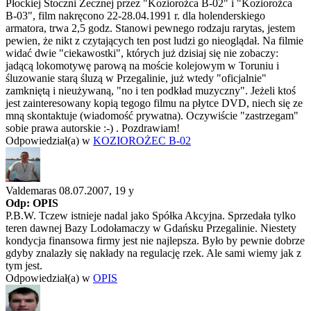
Płockiej Stoczni Żecznej przez "Koziorożca B-02" i "Koziorożca
B-03", film nakręcono 22-28.04.1991 r. dla holenderskiego
armatora, trwa 2,5 godz. Stanowi pewnego rodzaju rarytas, jestem
pewien, że nikt z czytających ten post ludzi go nieoglądał. Na filmie
widać dwie "ciekawostki", których już dzisiaj się nie zobaczy:
jadącą lokomotywę parową na moście kolejowym w Toruniu i
śluzowanie starą śluzą w Przegalinie, już wtedy "oficjalnie"
zamkniętą i nieużywaną, "no i ten podkład muzyczny". Jeżeli ktoś
jest zainteresowany kopią tegogo filmu na płytce DVD, niech się ze
mną skontaktuje (wiadomość prywatna). Oczywiście "zastrzegam"
sobie prawa autorskie :-) . Pozdrawiam!
Odpowiedział(a) w
KOZIOROŻEC B-02
Valdemaras 08.07.2007,
19 y
Odp: OPIS
P.B.W. Tczew istnieje nadal jako Spółka Akcyjna. Sprzedała tylko
teren dawnej Bazy Lodołamaczy w Gdańsku Przegalinie. Niestety
kondycja finansowa firmy jest nie najlepsza. Było by pewnie dobrze
gdyby znalazły się nakłady na regulację rzek. Ale sami wiemy jak z
tym jest.
Odpowiedział(a) w
OPIS