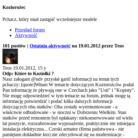
Koziorożec
Pchacz, który miał zastąpić wcześniejsze modele
Przegląd forum
Aktywność
101 postów |
Ostatnia aktywność
na 19.01.2012 przez Teos
Teos 19.01.2012,
15 y
Odp: Które to Koziołki ?
Nasz załogant @ndv przysłał garść informacji na temat tych
pchaczy: [quote]Witam W temacie dotyczącym Koziorożców podał
Pan informację że pływają one w Czechach jako "Usti" i "Kopisty".
Nie mogę odpowiedzieć w tym temacie na forum, jednak mogę tą
informację potwierdzić i podać kilka dalszych informacji
dotyczących obu statków: Oba zostały wyremontowane - a
właściwie odbudowane - w stoczni w Dobrzeniu Wielkim. Stan
statków przed remontem był opłakany: niekonserwowane od wielu
lat poszycie, rozszabrowane wyposażenie, praktycznie nie istniejąca
instalacja elektryczna... Czeski armator (firma państwowa - nie
pamiętam dokładnie kto) nie zdecydował się na modernizacje -