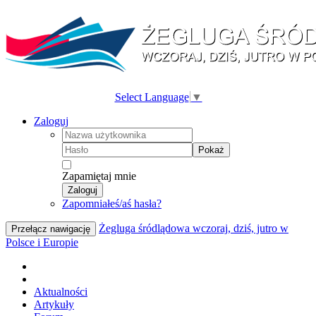
Select Language
▼
Zaloguj
Pokaż
Zapamiętaj mnie
Zaloguj
Zapomniałeś/aś hasła?
Żegluga śródlądowa wczoraj, dziś, jutro w
Przełącz nawigację
Polsce i Europie
Aktualności
Artykuły