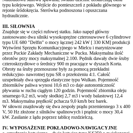
typu kolejowego. Wejście do pomieszczeń z pokładu głównego w
rejonie śródokręcia. Sterówka podnoszona i opuszczana
hydraulicznie.
III. SIŁOWNIA
Znajduje się w części rufowej statku. Jako napęd główny
zastosowano dwa silniki wysokoprężne czterosuwowe 6 cylindrowe
typu UE 680 "Delfin" o mocy łącznej 242 kW [ 330 KM] produkcji
Wytwórni Sprzętu Komunikacyjnego w Mielcu i marynizowane
przez Puckie Zakłady Mechaniczne w Pucku. Maksymalna ilość
obrotów przy mocy maksymalnej 2.100. Pędnik dawały dwie śruby
czteroskrzydłowe o średnicy 900 m pracujące w dyszach Korta.
Obroty na śruby przenoszone były za pomocą przekładni
redukcyjno- nawrotnej typu SR o przełożeniu 4:1. Całość
uzupełniały dwa sprzęgła elastyczne typu Wulkan. Pojemność
zbiorników paliwa wynosi 10,6 m3 co daje autonomiczność
pływania w ruchu ciągłym 120 godzin. Pojemność zbiornika oleju
smarnego 0,2 m3, wody słodkiej 2,7 m3 i wody balastowej 12,4
m3. Maksymalna prędkość pchacza 9,0 km/h bez barek.
W siłowni znajdowały się dwa zespoły prądu przemiennego 3 x 400
V, 50 Hz złożone z silników spalinowych i prądnic o mocy 30,4
kW. Zasilanie z lądu poprzez tablicę rozdzielczą.
IV. WYPOSAŻENIE POKŁADOWO-NAWIGACYJNE