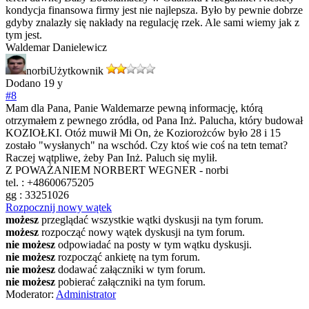
kondycja finansowa firmy jest nie najlepsza. Było by pewnie dobrze
gdyby znalazły się nakłady na regulację rzek. Ale sami wiemy jak z
tym jest.
Waldemar Danielewicz
norbi
Użytkownik
Dodano
19 y
#8
Mam dla Pana, Panie Waldemarze pewną informację, którą
otrzymałem z pewnego zródła, od Pana Inż. Palucha, który budował
KOZIOŁKI. Otóż muwił Mi On, że Koziorożców było 28 i 15
zostało "wysłanych" na wschód. Czy ktoś wie coś na tetn temat?
Raczej wątpliwe, żeby Pan Inż. Paluch się mylił.
Z POWAŻANIEM NORBERT WEGNER - norbi
tel. : +48600675205
gg : 33251026
Rozpocznij nowy wątek
możesz
przeglądać wszystkie wątki dyskusji na tym forum.
możesz
rozpocząć nowy wątek dyskusji na tym forum.
nie możesz
odpowiadać na posty w tym wątku dyskusji.
nie możesz
rozpocząć ankietę na tym forum.
nie możesz
dodawać załączniki w tym forum.
nie możesz
pobierać załączniki na tym forum.
Moderator:
Administrator