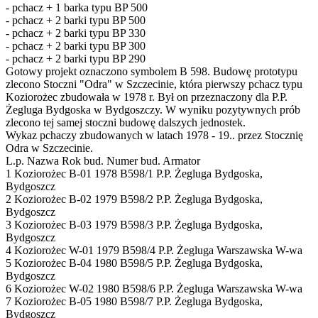
- pchacz + 1 barka typu BP 500
- pchacz + 2 barki typu BP 500
- pchacz + 2 barki typu BP 330
- pchacz + 2 barki typu BP 300
- pchacz + 2 barki typu BP 290
Gotowy projekt oznaczono symbolem B 598. Budowę prototypu
zlecono Stoczni "Odra" w Szczecinie, która pierwszy pchacz typu
Koziorożec zbudowała w 1978 r. Był on przeznaczony dla P.P.
Żegluga Bydgoska w Bydgoszczy. W wyniku pozytywnych prób
zlecono tej samej stoczni budowę dalszych jednostek.
Wykaz pchaczy zbudowanych w latach 1978 - 19.. przez Stocznię
Odra w Szczecinie.
L.p. Nazwa Rok bud. Numer bud. Armator
1 Koziorożec B-01 1978 B598/1 P.P. Żegluga Bydgoska,
Bydgoszcz
2 Koziorożec B-02 1979 B598/2 P.P. Żegluga Bydgoska,
Bydgoszcz
3 Koziorożec B-03 1979 B598/3 P.P. Żegluga Bydgoska,
Bydgoszcz
4 Koziorożec W-01 1979 B598/4 P.P. Żegluga Warszawska W-wa
5 Koziorożec B-04 1980 B598/5 P.P. Żegluga Bydgoska,
Bydgoszcz
6 Koziorożec W-02 1980 B598/6 P.P. Żegluga Warszawska W-wa
7 Koziorożec B-05 1980 B598/7 P.P. Żegluga Bydgoska,
Bydgoszcz