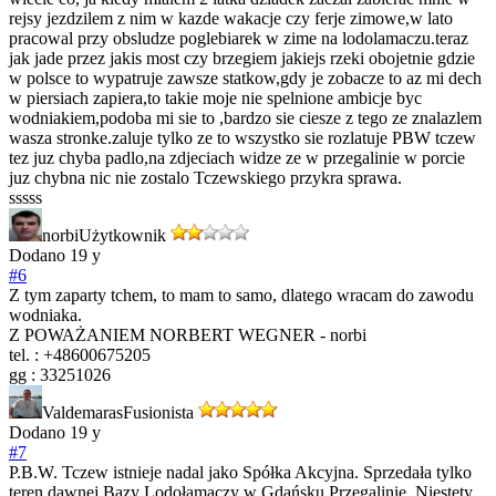
rejsy jezdzilem z nim w kazde wakacje czy ferje zimowe,w lato
pracowal przy obsludze poglebiarek w zime na lodolamaczu.teraz
jak jade przez jakis most czy brzegiem jakiejs rzeki obojetnie gdzie
w polsce to wypatruje zawsze statkow,gdy je zobacze to az mi dech
w piersiach zapiera,to takie moje nie spelnione ambicje byc
wodniakiem,podoba mi sie to ,bardzo sie ciesze z tego ze znalazlem
wasza stronke.zaluje tylko ze to wszystko sie rozlatuje PBW tczew
tez juz chyba padlo,na zdjeciach widze ze w przegalinie w porcie
juz chybna nic nie zostalo Tczewskiego przykra sprawa.
sssss
norbi
Użytkownik
Dodano
19 y
#6
Z tym zaparty tchem, to mam to samo, dlatego wracam do zawodu
wodniaka.
Z POWAŻANIEM NORBERT WEGNER - norbi
tel. : +48600675205
gg : 33251026
Valdemaras
Fusionista
Dodano
19 y
#7
P.B.W. Tczew istnieje nadal jako Spółka Akcyjna. Sprzedała tylko
teren dawnej Bazy Lodołamaczy w Gdańsku Przegalinie. Niestety