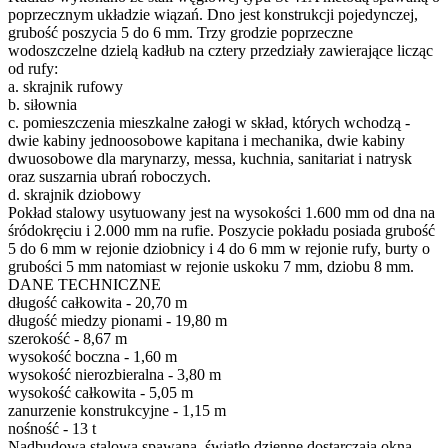
poprzecznym układzie wiązań. Dno jest konstrukcji pojedynczej,
grubość poszycia 5 do 6 mm. Trzy grodzie poprzeczne
wodoszczelne dzielą kadłub na cztery przedziały zawierające licząc
od rufy:
a. skrajnik rufowy
b. siłownia
c. pomieszczenia mieszkalne załogi w skład, których wchodzą -
dwie kabiny jednoosobowe kapitana i mechanika, dwie kabiny
dwuosobowe dla marynarzy, messa, kuchnia, sanitariat i natrysk
oraz suszarnia ubrań roboczych.
d. skrajnik dziobowy
Pokład stalowy usytuowany jest na wysokości 1.600 mm od dna na
śródokręciu i 2.000 mm na rufie. Poszycie pokładu posiada grubość
5 do 6 mm w rejonie dziobnicy i 4 do 6 mm w rejonie rufy, burty o
grubości 5 mm natomiast w rejonie uskoku 7 mm, dziobu 8 mm.
DANE TECHNICZNE
długość całkowita - 20,70 m
długość miedzy pionami - 19,80 m
szerokość - 8,67 m
wysokość boczna - 1,60 m
wysokość nierozbieralna - 3,80 m
wysokość całkowita - 5,05 m
zanurzenie konstrukcyjne - 1,15 m
nośność - 13 t
Nadbudowa stalowa spawana, światło dzienne dostarczają okna