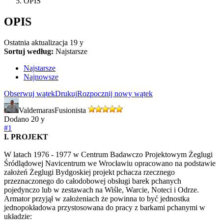
OPIS
OPIS
Ostatnia aktualizacja
19 y
Sortuj według:
Najstarsze
Najstarsze
Najnowsze
Obserwuj wątek
Drukuj
Rozpocznij nowy wątek
Valdemaras
Fusionista
Dodano
20 y
#1
I. PROJEKT
W latach 1976 - 1977 w Centrum Badawczo Projektowym Żeglugi
Śródlądowej Navicentrum we Wrocławiu opracowano na podstawie
założeń Żeglugi Bydgoskiej projekt pchacza rzecznego
przeznaczonego do całodobowej obsługi barek pchanych
pojedynczo lub w zestawach na Wiśle, Warcie, Noteci i Odrze.
Armator przyjął w założeniach że powinna to być jednostka
jednopokładowa przystosowana do pracy z barkami pchanymi w
układzie: