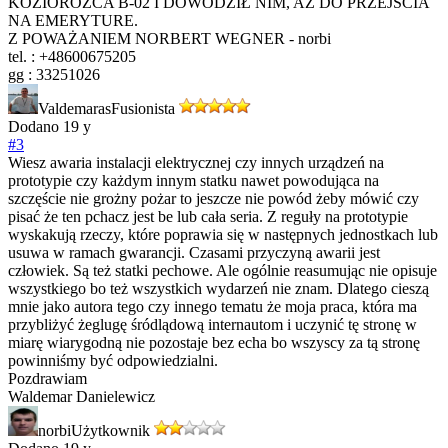
KOZIOROŻCA B-02 I DOWODZIŁ NIM, AŻ DO PRZEJŚCIA
NA EMERYTURE.
Z POWAŻANIEM NORBERT WEGNER - norbi
tel. : +48600675205
gg : 33251026
Valdemaras
Fusionista
Dodano
19 y
#3
Wiesz awaria instalacji elektrycznej czy innych urządzeń na
prototypie czy każdym innym statku nawet powodująca na
szczęście nie grożny pożar to jeszcze nie powód żeby mówić czy
pisać że ten pchacz jest be lub cała seria. Z reguły na prototypie
wyskakują rzeczy, które poprawia się w następnych jednostkach lub
usuwa w ramach gwarancji. Czasami przyczyną awarii jest
człowiek. Są też statki pechowe. Ale ogólnie reasumując nie opisuje
wszystkiego bo też wszystkich wydarzeń nie znam. Dlatego cieszą
mnie jako autora tego czy innego tematu że moja praca, która ma
przybliżyć żeglugę śródlądową internautom i uczynić tę stronę w
miarę wiarygodną nie pozostaje bez echa bo wszyscy za tą stronę
powinniśmy być odpowiedzialni.
Pozdrawiam
Waldemar Danielewicz
norbi
Użytkownik