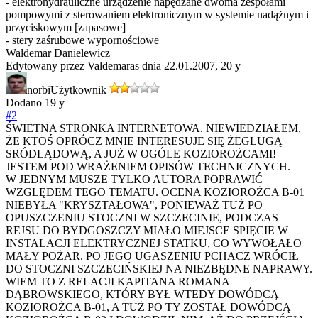
- elektrohydrauliczne urządzenie napędzane dwoma zespołami
pompowymi z sterowaniem elektronicznym w systemie nadążnym i
przyciskowym [zapasowe]
- stery zaśrubowe wypornościowe
Waldemar Danielewicz
Edytowany przez Valdemaras dnia 22.01.2007,
20 y
norbi
Użytkownik
Dodano
19 y
#2
ŚWIETNA STRONKA INTERNETOWA. NIEWIEDZIAŁEM,
ŻE KTOŚ OPRÓCZ MNIE INTERESUJE SIĘ ŻEGLUGĄ
SRÓDLĄDOWĄ, A JUŻ W OGÓLE KOZIOROŻCAMI!
JESTEM POD WRAŻENIEM OPISÓW TECHNICZNYCH.
W JEDNYM MUSZE TYLKO AUTORA POPRAWIĆ
WZGLĘDEM TEGO TEMATU. OCENA KOZIOROŻCA B-01
NIEBYŁA "KRYSZTAŁOWA", PONIEWAŻ TUŻ PO
OPUSZCZENIU STOCZNI W SZCZECINIE, PODCZAS
REJSU DO BYDGOSZCZY MIAŁO MIEJSCE SPIĘCIE W
INSTALACJI ELEKTRYCZNEJ STATKU, CO WYWOŁAŁO
MAŁY POŻAR. PO JEGO UGASZENIU PCHACZ WRÓCIŁ
DO STOCZNI SZCZECIŃSKIEJ NA NIEZBĘDNE NAPRAWY.
WIEM TO Z RELACJI KAPITANA ROMANA
DĄBROWSKIEGO, KTÓRY BYŁ WTEDY DOWÓDCĄ
KOZIOROŻCA B-01, A TUŻ PO TY ZOSTAŁ DOWÓDCĄ