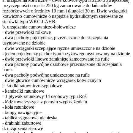
a. urządzenia kotwiczne – dwie kotwice typu KS250 o zwiększonej
przyczepności o masie 250 kg zamocowane do łańcuchów
rozpórkowych o średnicy 19 mm i długości 30 m. Dwie wciągarki
kotwiczno-cumownicze o napędzie hydraulicznym sterowane ze
sterówki typu WKC-I-AHB.
b. urządzenia cumowniczo-holownicze
- dwie przewłoki rolkowe
- dwa pachoły pojedyńcze, przeznaczone do szczepiania
usytuowane na dziobie
- dwie wciągarki sczepiające ręczne umieszczone na dziobie
- jeden pojedynczy pachoł typu krzyżowego usytuowany na dziobie
- dwie przewłoki linowe zamknięte zamocowane na rufie
- dwa pachoły podwójne dziobowe przeznaczone do sczepiania
barek
- dwa pachoły podwójne umieszczone na rufie
- dwie głowice cumownicze wciągarek kotwicznych
c. środki ratowniczo-sygnałowe
- kamizelki ratunkowe
- 1 pływak ratunkowy 14 osobowy typu Roś
- łódź towarzysząca z pełnym wyposażeniem
- koła ratunkowe
- lampy nawigacyjne
- tablica sygnałowa niebieska
- drabinki zaburtowe
d. urządzenia sterowe