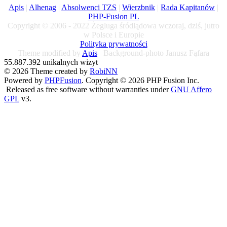
Apis
|
Alhenag
|
Absolwenci TZS
|
Wierzbnik
|
Rada Kapitanów
|
PHP-Fusion PL
Copyright © 2006 - 2022 Żegluga śródlądowa wczoraj, dziś, jutro
w Polsce i Europie
Polityka prywatności
Theme modified by
Apis
Background-photo Janusz Fąfara
55.887.392 unikalnych wizyt
© 2026 Theme created by
RobiNN
Powered by
PHPFusion
. Copyright © 2026 PHP Fusion Inc.
Released as free software without warranties under
GNU Affero
GPL
v3.