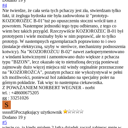
Dodano
19 y
#4
Nie twierdze, że cała seria tych pchaczy jest zła, stwierdzam tylko
fakt, iż żegluga bydoska nie była zadowolona iż "prototyp-
KOZIOROŻEC B-01"tuż po opuszczeniu stoczni wrócił tam z
powrotem. Nastempne jednostki tego typu odbierano, z tego co
wiem bez takich przygód. Rzeczywiście KOZIOROŻEC B-01 był
prototypem i wiele możnaby było w nim poprawić, ale to tylko
prototyp. W nastempnych egzemplarzach poprawiono to i owo
(instalacje elektryczną, szyby w sterówce, mechanizmy podnoszenia
kotwicy). Na "KOZIOROŻCU B-02" nawet zaeksperymentowano
z windami kotwicznymi i zamontowano dużo większe z pchacza
typu "BIZON", lecz okazało się to nietrafioną decyzją ponieważ
zajmowały dużo więcej miejsca niż windy orginalnie przeznaczone
na "KOZIOROŻCA", pozatym pchacz nie wykożystywał w pełni
ich możliwości, ponieważ hol zakładano na specjalny poler na
górnym pokładzie. Tak więc to nastempna ciekawostka.
Z POWAŻANIEM NORBERT WEGNER - norbi
tel. : +48600675205
gg : 33251026
S
sssss85
Początkujący użytkownik
Dodano
19 y
#5
wiecie co, ja kiedy mialem 2 latka dziadek zaczal zabierac mnie w