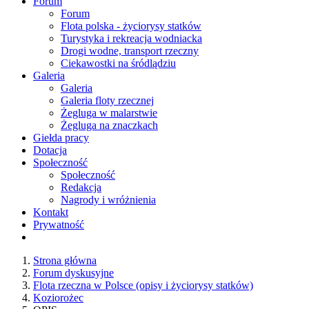
Forum
Forum
Flota polska - życiorysy statków
Turystyka i rekreacja wodniacka
Drogi wodne, transport rzeczny
Ciekawostki na śródlądziu
Galeria
Galeria
Galeria floty rzecznej
Żegluga w malarstwie
Żegluga na znaczkach
Giełda pracy
Dotacja
Społeczność
Społeczność
Redakcja
Nagrody i wróżnienia
Kontakt
Prywatność
Strona główna
Forum dyskusyjne
Flota rzeczna w Polsce (opisy i życiorysy statków)
Koziorożec