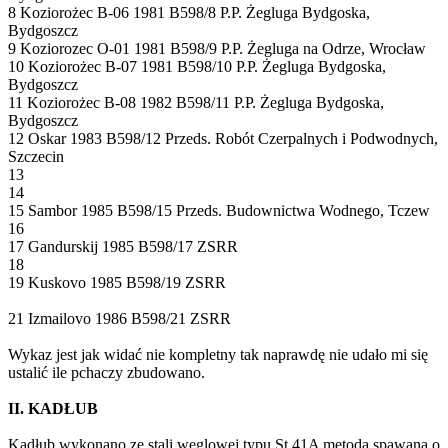
8 Koziorożec B-06 1981 B598/8 P.P. Żegluga Bydgoska,
Bydgoszcz
9 Koziorozec O-01 1981 B598/9 P.P. Żegluga na Odrze, Wrocław
10 Koziorożec B-07 1981 B598/10 P.P. Żegluga Bydgoska,
Bydgoszcz
11 Koziorożec B-08 1982 B598/11 P.P. Żegluga Bydgoska,
Bydgoszcz
12 Oskar 1983 B598/12 Przeds. Robót Czerpalnych i Podwodnych,
Szczecin
13
14
15 Sambor 1985 B598/15 Przeds. Budownictwa Wodnego, Tczew
16
17 Gandurskij 1985 B598/17 ZSRR
18
19 Kuskovo 1985 B598/19 ZSRR
21 Izmailovo 1986 B598/21 ZSRR
Wykaz jest jak widać nie kompletny tak naprawdę nie udało mi się
ustalić ile pchaczy zbudowano.
II. KADŁUB
Kadłub wykonano ze stali węglowej typu St 41A metodą spawaną o