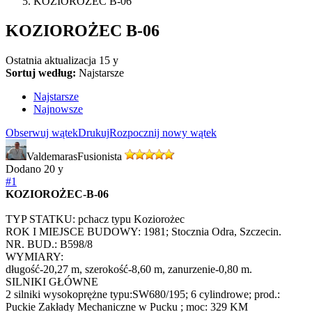
KOZIOROŻEC B-06
KOZIOROŻEC B-06
Ostatnia aktualizacja
15 y
Sortuj według:
Najstarsze
Najstarsze
Najnowsze
Obserwuj wątek
Drukuj
Rozpocznij nowy wątek
Valdemaras
Fusionista
Dodano
20 y
#1
KOZIOROŻEC-B-06
TYP STATKU: pchacz typu Koziorożec
ROK I MIEJSCE BUDOWY: 1981; Stocznia Odra, Szczecin.
NR. BUD.: B598/8
WYMIARY:
długość-20,27 m, szerokość-8,60 m, zanurzenie-0,80 m.
SILNIKI GŁÓWNE
2 silniki wysokoprężne typu:SW680/195; 6 cylindrowe; prod.:
Puckie Zakłady Mechaniczne w Pucku ; moc: 329 KM