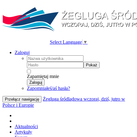
Select Language
▼
Zaloguj
Pokaż
Zapamiętaj mnie
Zaloguj
Zapomniałeś/aś hasła?
Żegluga śródlądowa wczoraj, dziś, jutro w
Przełącz nawigację
Polsce i Europie
Aktualności
Artykuły