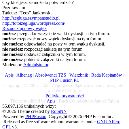
Czy ktoś jeszcze może to potwierdzić ?
Pozdrawiam
Tadeusz "Teos" Jankowski
http://zegluga.szympanstudio.pl
http://fotoizegluga.wordpress.com/
Rozpocznij nowy wątek
możesz
przeglądać wszystkie wątki dyskusji na tym forum.
możesz
rozpocząć nowy wątek dyskusji na tym forum.
nie możesz
odpowiadać na posty w tym wątku dyskusji.
nie możesz
rozpocząć ankietę na tym forum.
nie możesz
dodawać załączniki w tym forum.
nie możesz
pobierać załączniki na tym forum.
Moderator:
Administrator
Apis
|
Alhenag
|
Absolwenci TZS
|
Wierzbnik
|
Rada Kapitanów
|
PHP-Fusion PL
Copyright © 2006 - 2022 Żegluga śródlądowa wczoraj, dziś, jutro
w Polsce i Europie
Polityka prywatności
Theme modified by
Apis
Background-photo Janusz Fąfara
55.897.136 unikalnych wizyt
© 2026 Theme created by
RobiNN
Powered by
PHPFusion
. Copyright © 2026 PHP Fusion Inc.
Released as free software without warranties under
GNU Affero
GPL
v3.