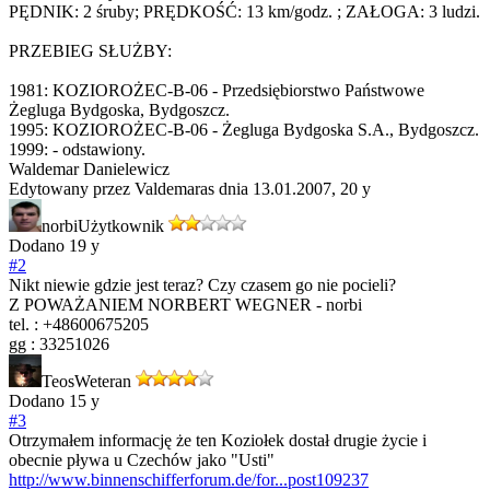
PĘDNIK: 2 śruby; PRĘDKOŚĆ: 13 km/godz. ; ZAŁOGA: 3 ludzi.
PRZEBIEG SŁUŻBY:
1981: KOZIOROŻEC-B-06 - Przedsiębiorstwo Państwowe
Żegluga Bydgoska, Bydgoszcz.
1995: KOZIOROŻEC-B-06 - Żegluga Bydgoska S.A., Bydgoszcz.
1999: - odstawiony.
Waldemar Danielewicz
Edytowany przez Valdemaras dnia 13.01.2007,
20 y
norbi
Użytkownik
Dodano
19 y
#2
Nikt niewie gdzie jest teraz? Czy czasem go nie pocieli?
Z POWAŻANIEM NORBERT WEGNER - norbi
tel. : +48600675205
gg : 33251026
Teos
Weteran
Dodano
15 y
#3
Otrzymałem informację że ten Koziołek dostał drugie życie i
obecnie pływa u Czechów jako "Usti"
http://www.binnenschifferforum.de/for...post109237