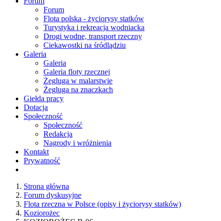
Forum
Forum
Flota polska - życiorysy statków
Turystyka i rekreacja wodniacka
Drogi wodne, transport rzeczny
Ciekawostki na śródlądziu
Galeria
Galeria
Galeria floty rzecznej
Żegluga w malarstwie
Żegluga na znaczkach
Giełda pracy
Dotacja
Społeczność
Społeczność
Redakcja
Nagrody i wróżnienia
Kontakt
Prywatność
Strona główna
Forum dyskusyjne
Flota rzeczna w Polsce (opisy i życiorysy statków)
Koziorożec