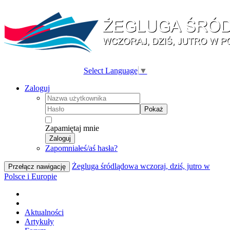
Select Language
▼
Zaloguj
Pokaż
Zapamiętaj mnie
Zaloguj
Zapomniałeś/aś hasła?
Żegluga śródlądowa wczoraj, dziś, jutro w
Przełącz nawigację
Polsce i Europie
Aktualności
Artykuły