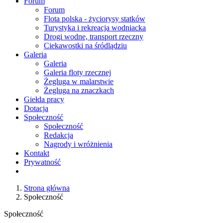
Forum
Forum
Flota polska - życiorysy statków
Turystyka i rekreacja wodniacka
Drogi wodne, transport rzeczny
Ciekawostki na śródlądziu
Galeria
Galeria
Galeria floty rzecznej
Żegluga w malarstwie
Żegluga na znaczkach
Giełda pracy
Dotacja
Społeczność
Społeczność
Redakcja
Nagrody i wróżnienia
Kontakt
Prywatność
Strona główna
Społeczność
Społeczność