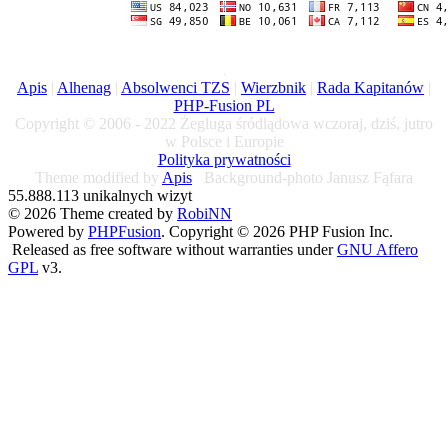
Apis
|
Alhenag
|
Absolwenci TZS
|
Wierzbnik
|
Rada Kapitanów
|
PHP-Fusion PL
Copyright © 2006 - 2022 Żegluga śródlądowa wczoraj, dziś, jutro
w Polsce i Europie
Polityka prywatności
Theme modified by
Apis
Background-photo Janusz Fąfara
55.888.113 unikalnych wizyt
© 2026 Theme created by
RobiNN
Powered by
PHPFusion
. Copyright © 2026 PHP Fusion Inc.
Released as free software without warranties under
GNU Affero
GPL
v3.