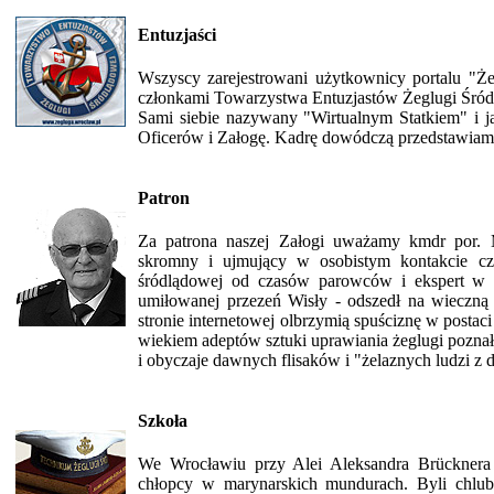
Entuzjaści
Wszyscy zarejestrowani użytkownicy portalu "Żeg
członkami Towarzystwa Entuzjastów Żeglugi Śród
Sami siebie nazywany "Wirtualnym Statkiem" i j
Oficerów i Załogę. Kadrę dowódczą przedstawia
Patron
Za patrona naszej Załogi uważamy kmdr por. 
skromny i ujmujący w osobistym kontakcie czł
śródlądowej od czasów parowców i ekspert w t
umiłowanej przezeń Wisły - odszedł na wieczną 
stronie internetowej olbrzymią spuściznę w postac
wiekiem adeptów sztuki uprawiania żeglugi poznał
i obyczaje dawnych flisaków i "żelaznych ludzi z
Szkoła
We Wrocławiu przy Alei Aleksandra Brücknera n
chłopcy w marynarskich mundurach. Byli chlubą