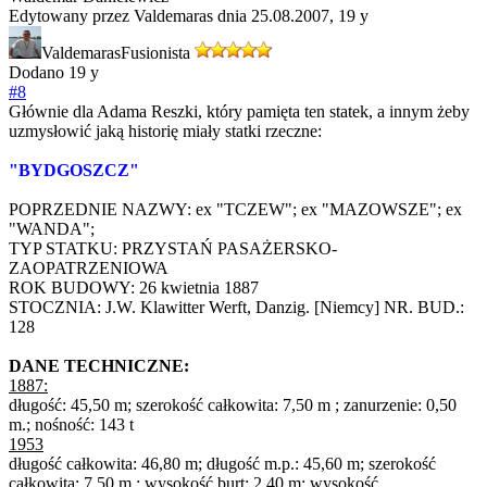
Edytowany przez Valdemaras dnia 25.08.2007,
19 y
Valdemaras
Fusionista
Dodano
19 y
#8
Głównie dla Adama Reszki, który pamięta ten statek, a innym żeby
uzmysłowić jaką historię miały statki rzeczne:
"BYDGOSZCZ"
POPRZEDNIE NAZWY: ex "TCZEW"; ex "MAZOWSZE"; ex
"WANDA";
TYP STATKU: PRZYSTAŃ PASAŻERSKO-
ZAOPATRZENIOWA
ROK BUDOWY: 26 kwietnia 1887
STOCZNIA: J.W. Klawitter Werft, Danzig. [Niemcy] NR. BUD.:
128
DANE TECHNICZNE:
1887:
długość: 45,50 m; szerokość całkowita: 7,50 m ; zanurzenie: 0,50
m.; nośność: 143 t
1953
długość całkowita: 46,80 m; długość m.p.: 45,60 m; szerokość
całkowita: 7,50 m ; wysokość burt: 2,40 m; wysokość