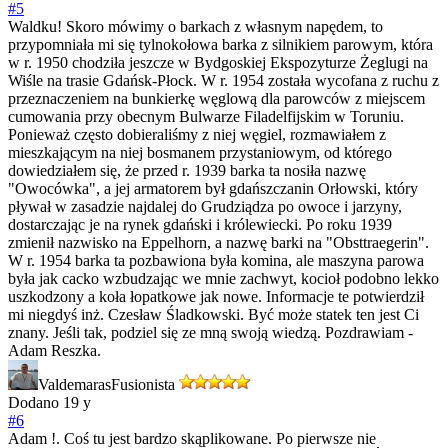
#5
Waldku! Skoro mówimy o barkach z własnym napędem, to
przypomniała mi się tylnokołowa barka z silnikiem parowym, która
w r. 1950 chodziła jeszcze w Bydgoskiej Ekspozyturze Żeglugi na
Wiśle na trasie Gdańsk-Płock. W r. 1954 została wycofana z ruchu z
przeznaczeniem na bunkierkę węglową dla parowców z miejscem
cumowania przy obecnym Bulwarze Filadelfijskim w Toruniu.
Ponieważ często dobieraliśmy z niej węgiel, rozmawiałem z
mieszkającym na niej bosmanem przystaniowym, od którego
dowiedziałem się, że przed r. 1939 barka ta nosiła nazwę
"Owocówka", a jej armatorem był gdańszczanin Orłowski, który
pływał w zasadzie najdalej do Grudziądza po owoce i jarzyny,
dostarczając je na rynek gdański i królewiecki. Po roku 1939
zmienił nazwisko na Eppelhorn, a nazwę barki na "Obsttraegerin".
W r. 1954 barka ta pozbawiona była komina, ale maszyna parowa
była jak cacko wzbudzając we mnie zachwyt, kocioł podobno lekko
uszkodzony a koła łopatkowe jak nowe. Informacje te potwierdził
mi niegdyś inż. Czesław Śladkowski. Być może statek ten jest Ci
znany. Jeśli tak, podziel się ze mną swoją wiedzą. Pozdrawiam -
Adam Reszka.
Valdemaras
Fusionista
Dodano
19 y
#6
Adam !. Coś tu jest bardzo skąplikowane. Po pierwsze nie