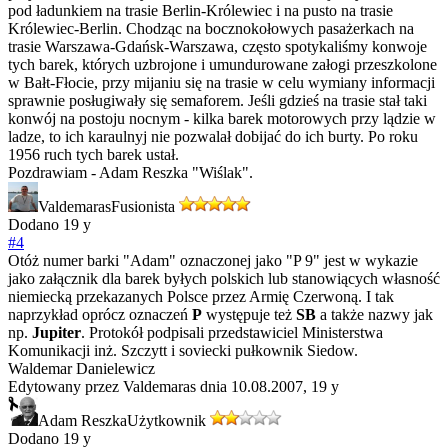
pod ładunkiem na trasie Berlin-Królewiec i na pusto na trasie
Królewiec-Berlin. Chodząc na bocznokołowych pasażerkach na
trasie Warszawa-Gdańsk-Warszawa, często spotykaliśmy konwoje
tych barek, których uzbrojone i umundurowane załogi przeszkolone
w Bałt-Fłocie, przy mijaniu się na trasie w celu wymiany informacji
sprawnie posługiwały się semaforem. Jeśli gdzieś na trasie stał taki
konwój na postoju nocnym - kilka barek motorowych przy lądzie w
ladze, to ich karaulnyj nie pozwalał dobijać do ich burty. Po roku
1956 ruch tych barek ustał.
Pozdrawiam - Adam Reszka "Wiślak".
Valdemaras
Fusionista
Dodano
19 y
#4
Otóż numer barki "Adam" oznaczonej jako "P 9" jest w wykazie
jako załącznik dla barek byłych polskich lub stanowiących własność
niemiecką przekazanych Polsce przez Armię Czerwoną. I tak
naprzykład oprócz oznaczeń
P
występuje też
SB
a także nazwy jak
np.
Jupiter
. Protokół podpisali przedstawiciel Ministerstwa
Komunikacji inż. Szczytt i soviecki pułkownik Siedow.
Waldemar Danielewicz
Edytowany przez Valdemaras dnia 10.08.2007,
19 y
Adam Reszka
Użytkownik
Dodano
19 y