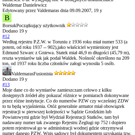
Waldemar Danielewicz
Edytowany przez Valdemaras dnia 09.09.2007,
19 y
B
Borsuk
Początkujący użytkownik
Dodano
19 y
#12
Według rejestru P.Z.W. w Toruniu z 1936 roku miał numer 533 (a
potem, od roku 1937 -- 902),jako właściciel wymieniony jest
Edmund Szwarc z Gniewa. Statek miał 46,9 m długości (45,79 m),
reszta wymiarów tak jak podał Waldek. Nośność określono na 209
ton, od 1937 roku liczba członków załogi wynosiła 5 osób.
Valdemaras
Fusionista
Dodano
19 y
#13
Moje dane co do wymiarów zamieszczam celowo z kilku
dostępnych żródeł aby pokazać różnice w pomiarach dokonywane
przez różne instytucje. Co do numerów PZW czy wcześniej ZDW
to tu będą wyjaśnienia. Otóż generalnie armator miał obowiązek
rejestracji w pierwszej kolejności w Sądzie Grodzkim lub
Powiatowymi gdzie był Wydział Rejestracji Statków, tam był
nadawany numer tak zwanego Rejestru Żeglugi np 752 i dopiero
potem rejestrował go w administracji wodnej gdzie otrzymywał
numer danego PZW. Wpis sądowy był dokumentem uzyskania tzw.