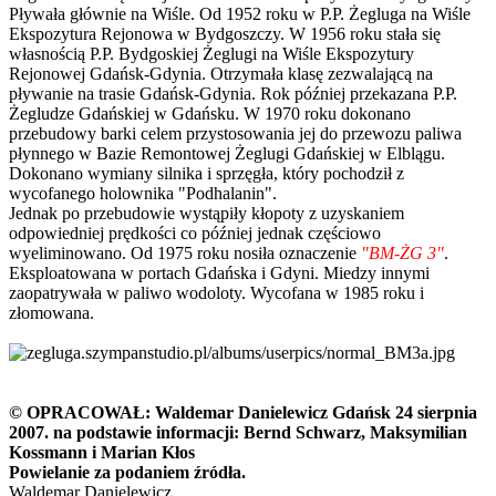
Pływała głównie na Wiśle. Od 1952 roku w P.P. Żegluga na Wiśle
Ekspozytura Rejonowa w Bydgoszczy. W 1956 roku stała się
własnością P.P. Bydgoskiej Żeglugi na Wiśle Ekspozytury
Rejonowej Gdańsk-Gdynia. Otrzymała klasę zezwalającą na
pływanie na trasie Gdańsk-Gdynia. Rok później przekazana P.P.
Żegludze Gdańskiej w Gdańsku. W 1970 roku dokonano
przebudowy barki celem przystosowania jej do przewozu paliwa
płynnego w Bazie Remontowej Żeglugi Gdańskiej w Elblągu.
Dokonano wymiany silnika i sprzęgła, który pochodził z
wycofanego holownika "Podhalanin".
Jednak po przebudowie wystąpiły kłopoty z uzyskaniem
odpowiedniej prędkości co później jednak częściowo
wyeliminowano. Od 1975 roku nosiła oznaczenie
"BM-ŻG 3"
.
Eksploatowana w portach Gdańska i Gdyni. Miedzy innymi
zaopatrywała w paliwo wodoloty. Wycofana w 1985 roku i
złomowana.
© OPRACOWAŁ: Waldemar Danielewicz Gdańsk 24 sierpnia
2007. na podstawie informacji: Bernd Schwarz, Maksymilian
Kossmann i Marian Kłos
Powielanie za podaniem źródła.
Waldemar Danielewicz