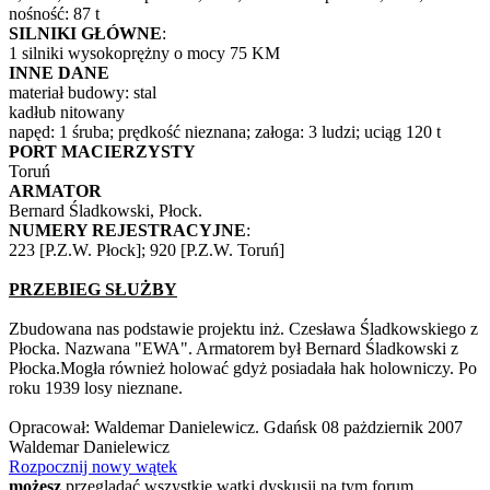
nośność: 87 t
SILNIKI GŁÓWNE
:
1 silniki wysokoprężny o mocy 75 KM
INNE DANE
materiał budowy: stal
kadłub nitowany
napęd: 1 śruba; prędkość nieznana; załoga: 3 ludzi; uciąg 120 t
PORT MACIERZYSTY
Toruń
ARMATOR
Bernard Śladkowski, Płock.
NUMERY REJESTRACYJNE
:
223 [P.Z.W. Płock]; 920 [P.Z.W. Toruń]
PRZEBIEG SŁUŻBY
Zbudowana nas podstawie projektu inż. Czesława Śladkowskiego z
Płocka. Nazwana "EWA". Armatorem był Bernard Śladkowski z
Płocka.Mogła również holować gdyż posiadała hak holowniczy. Po
roku 1939 losy nieznane.
Opracował: Waldemar Danielewicz. Gdańsk 08 pażdziernik 2007
Waldemar Danielewicz
Rozpocznij nowy wątek
możesz
przeglądać wszystkie wątki dyskusji na tym forum.