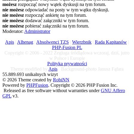
możesz
rozpocząć nowy wątek dyskusji na tym forum.
nie możesz
odpowiadać na posty w tym wątku dyskusji.
nie możesz
rozpocząć ankietę na tym forum.
nie możesz
dodawać załączniki w tym forum.
nie możesz
pobierać załączniki na tym forum.
Moderator:
Administrator
Apis
|
Alhenag
|
Absolwenci TZS
|
Wierzbnik
|
Rada Kapitanów
|
PHP-Fusion PL
Copyright © 2006 - 2022 Żegluga śródlądowa wczoraj, dziś, jutro
w Polsce i Europie
Polityka prywatności
Theme modified by
Apis
Background-photo Janusz Fąfara
55.889.693 unikalnych wizyt
© 2026 Theme created by
RobiNN
Powered by
PHPFusion
. Copyright © 2026 PHP Fusion Inc.
Released as free software without warranties under
GNU Affero
GPL
v3.