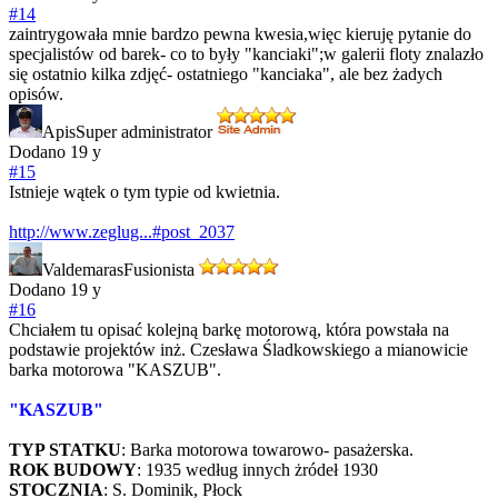
#14
zaintrygowała mnie bardzo pewna kwesia,więc kieruję pytanie do
specjalistów od barek- co to były "kanciaki";w galerii floty znalazło
się ostatnio kilka zdjęć- ostatniego "kanciaka", ale bez żadych
opisów.
Apis
Super administrator
Dodano
19 y
#15
Istnieje wątek o tym typie od kwietnia.
http://www.zeglug...#post_2037
Valdemaras
Fusionista
Dodano
19 y
#16
Chciałem tu opisać kolejną barkę motorową, która powstała na
podstawie projektów inż. Czesława Śladkowskiego a mianowicie
barka motorowa "KASZUB".
"KASZUB"
TYP STATKU
: Barka motorowa towarowo- pasażerska.
ROK BUDOWY
: 1935 według innych żródeł 1930
STOCZNIA
: S. Dominik, Płock