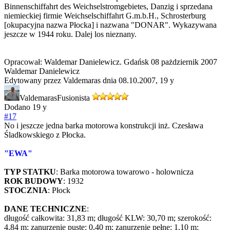
Binnenschiffahrt des Weichselstromgebietes, Danzig i sprzedana
niemieckiej firmie Weichselschiffahrt G.m.b.H., Schrosterburg
[okupacyjna nazwa Płocka] i nazwana "DONAR". Wykazywana
jeszcze w 1944 roku. Dalej los nieznany.
Opracował: Waldemar Danielewicz. Gdańsk 08 pażdziernik 2007
Waldemar Danielewicz
Edytowany przez Valdemaras dnia 08.10.2007,
19 y
Valdemaras
Fusionista
Dodano
19 y
#17
No i jeszcze jedna barka motorowa konstrukcji inż. Czesława
Śladkowskiego z Płocka.
"EWA"
TYP STATKU
: Barka motorowa towarowo - holownicza
ROK BUDOWY
: 1932
STOCZNIA
: Płock
DANE TECHNICZNE
:
długość całkowita: 31,83 m; długość KLW: 30,70 m; szerokość:
4,84 m; zanurzenie puste: 0,40 m; zanurzenie pełne: 1,10 m;