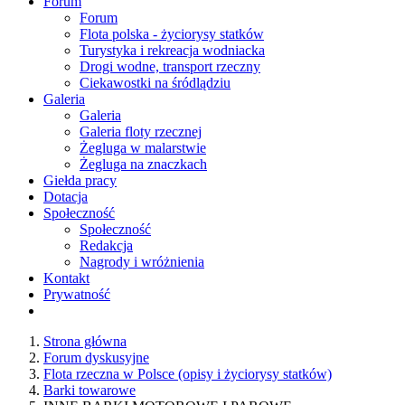
Forum
Forum
Flota polska - życiorysy statków
Turystyka i rekreacja wodniacka
Drogi wodne, transport rzeczny
Ciekawostki na śródlądziu
Galeria
Galeria
Galeria floty rzecznej
Żegluga w malarstwie
Żegluga na znaczkach
Giełda pracy
Dotacja
Społeczność
Społeczność
Redakcja
Nagrody i wróżnienia
Kontakt
Prywatność
Strona główna
Forum dyskusyjne
Flota rzeczna w Polsce (opisy i życiorysy statków)
Barki towarowe