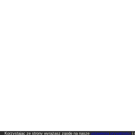
Korzystając ze strony wyrażasz zgodę na nasze
ustawienia prywatności
i