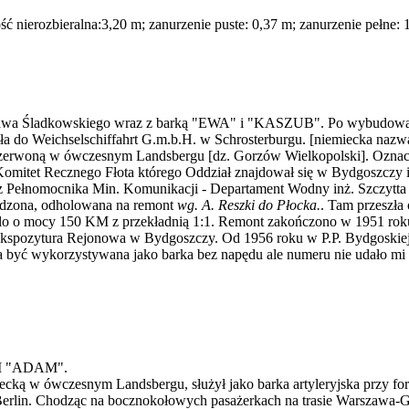
ć nierozbieralna:3,20 m; zanurzenie puste: 0,37 m; zanurzenie pełne: 
sława Śladkowskiego wraz z barką "EWA" i "KASZUB". Po wybudowan
ła do Weichselschiffahrt G.m.b.H. w Schrosterburgu. [niemiecka naz
ę Czerwoną w ówczesnym Landsbergu [dz. Gorzów Wielkopolski]. Ozna
Komitet Recznego Fłota którego Oddział znajdował się w Bydgoszczy
 Pełnomocnika Min. Komunikacji - Departament Wodny inż. Szczytta 
odzona, odholowana na remont
wg. A. Reszki do Płocka.
. Tam przeszła
llo o mocy 150 KM z przekładnią 1:1. Remont zakończono w 1951 roku
e Ekspozytura Rejonowa w Bydgoszczy. Od 1956 roku w P.P. Bydgoski
a być wykorzystywana jako barka bez napędu ale numeru nie udało mi si
 BM "ADAM".
ą w ówczesnym Landsbergu, służył jako barka artyleryjska przy for
ec-Berlin. Chodząc na bocznokołowych pasażerkach na trasie Warszawa