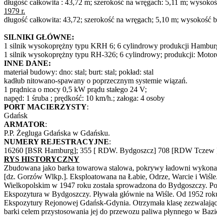
długość całkowita : 43,72 m; szerokość na wręgach: 5,11 m; wysokość
1979 r.
długość całkowita: 43,72; szerokość na wręgach; 5,10 m; wysokość bu
SILNIKI GŁÓWNE:
1 silnik wysokoprężny typu KRH 6; 6 cylindrowy produkcji Hamburger
1 silnik wysokoprężny typu RH-326; 6 cylindrowy; produkcji: Motore
INNE DANE:
materiał budowy: dno: stal; burt: stal; pokład: stal
kadłub nitowano-spawany o poprzecznym systemie wiązań.
1 prądnica o mocy 0,5 kW prądu stałego 24 V;
napęd: 1 śruba ; prędkość: 10 km/h.; załoga: 4 osoby
PORT MACIERZYSTY
:
Gdańsk
ARMATOR
:
P.P. Żegluga Gdańska w Gdańsku.
NUMERY REJESTRACYJNE
:
16260 [BSR Hamburg]; 355 [ RDW. Bydgoszcz] 708 [RDW Tczew ]; 
RYS HISTORYCZNY
Zbudowana jako barka towarowa stalowa, pokrywy ładowni wykonane
[dz. Gorzów Wlkp.]. Eksploatowana na Łabie, Odrze, Warcie i Wiśl
Wielkopolskim w 1947 roku została sprowadzona do Bydgoszczy. P
Ekspozytura w Bydgoszczy. Pływała głównie na Wiśle. Od 1952 roku
Ekspozytury Rejonowej Gdańsk-Gdynia. Otrzymała klasę zezwalając
barki celem przystosowania jej do przewozu paliwa płynnego w Baz