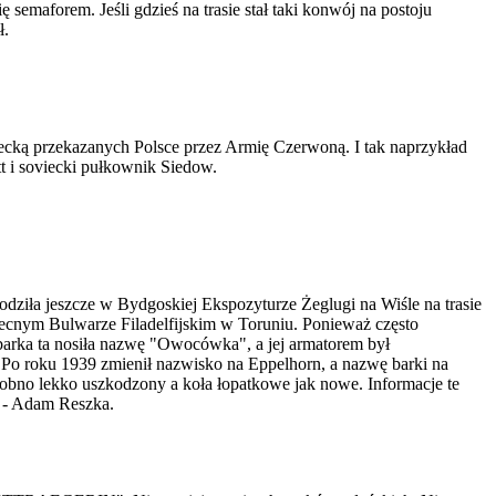
semaforem. Jeśli gdzieś na trasie stał taki konwój na postoju
ł.
iecką przekazanych Polsce przez Armię Czerwoną. I tak naprzykład
tt i soviecki pułkownik Siedow.
ziła jeszcze w Bydgoskiej Ekspozyturze Żeglugi na Wiśle na trasie
cnym Bulwarze Filadelfijskim w Toruniu. Ponieważ często
barka ta nosiła nazwę "Owocówka", a jej armatorem był
i. Po roku 1939 zmienił nazwisko na Eppelhorn, a nazwę barki na
obno lekko uszkodzony a koła łopatkowe jak nowe. Informacje te
m - Adam Reszka.