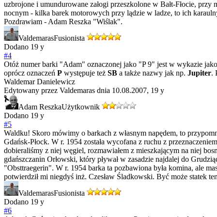
uzbrojone i umundurowane załogi przeszkolone w Bałt-Fłocie, przy mij
nocnym - kilka barek motorowych przy lądzie w ladze, to ich karaulny
Pozdrawiam - Adam Reszka "Wiślak".
Valdemaras
Fusionista
Dodano
19 y
#4
Otóż numer barki "Adam" oznaczonej jako "P 9" jest w wykazie jako
oprócz oznaczeń
P
występuje też
SB
a także nazwy jak np.
Jupiter
.
Waldemar Danielewicz
Edytowany przez Valdemaras dnia 10.08.2007,
19 y
Adam Reszka
Użytkownik
Dodano
19 y
#5
Waldku! Skoro mówimy o barkach z własnym napędem, to przypomniała
Gdańsk-Płock. W r. 1954 została wycofana z ruchu z przeznaczeni
dobieraliśmy z niej węgiel, rozmawiałem z mieszkającym na niej bos
gdańszczanin Orłowski, który pływał w zasadzie najdalej do Grudziąd
"Obsttraegerin". W r. 1954 barka ta pozbawiona była komina, ale m
potwierdził mi niegdyś inż. Czesław Śladkowski. Być może statek ten
Valdemaras
Fusionista
Dodano
19 y
#6