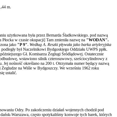
1,44 m.
iu użytkowana była przez Bernarda Śladkowskiego. pod nazwą
wa Płocka w czasie okupacji] Tam zmieniła nazwę na
"WODAN".
czona jako
"P 9"
.
Według A. Reszki pływała jako barka artyleryjska
 i podległy był Naczelnikowi Bydgoskiego Oddziału UWPS ppłk.
póżniejszego Gł. Komisarza Żeglugi Śródlądowej. Ostatecznie
 odbudowę, wstawiono silnik czterosuwowy, sześciocylindrowy z
. Jej nośność określano na 200 t. Otrzymała numer będący nazwą
ej Żegludze na Wiśle w Bydgoszczy. We wrześniu 1962 roku
ę ustalić.
sowaniu Odry. Po zakończeniu działań wojennych chodził pod
-Gdańsk-Warszawa, często spotykaliśmy konwoje tych barek, których