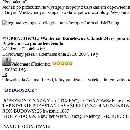
"Podhalanin".
Jednak po przebudowie wystąpiły kłopoty z uzyskaniem odpowiednie
i Gdyni. Miedzy innymi zaopatrywała w paliwo wodoloty. Wycofana
© OPRACOWAŁ: Waldemar Danielewicz Gdańsk 24 sierpnia 2007
Powielanie za podaniem źródła.
Waldemar Danielewicz
Edytowany przez Valdemaras dnia 25.08.2007,
19 y
Valdemaras
Fusionista
Dodano
19 y
#8
Głównie dla Adama Reszki, który pamięta ten statek, a innym żeby uzm
"BYDGOSZCZ"
POPRZEDNIE NAZWY: ex "TCZEW"; ex "MAZOWSZE"; ex "
TYP STATKU: PRZYSTAŃ PASAŻERSKO-ZAOPATRZENIOW
ROK BUDOWY: 26 kwietnia 1887
STOCZNIA: J.W. Klawitter Werft, Danzig. [Niemcy] NR. BUD.: 12
DANE TECHNICZNE: