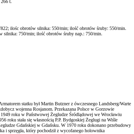
 266 t.
2; ilośc obrotów silnika: 550/min; ilość obrotów śruby: 550/min.
silnika: 750/min; ilość obrotów śruby nap.: 750/min.
 Armatorem statku był Martin Butzner z ówczesnego Landsberg/Warte
o zdobycz wojenna Rosjanom. Przekazana Polsce w Gorzowie
d 1949 roku w Państwowej Żegludze Śródlądowej we Wrocławiu
roku stała się własnością P.P. Bydgoskiej Żeglugi na Wiśle
P. Żegludze Gdańskiej w Gdańsku. W 1970 roku dokonano przebudowy
a i sprzęgła, który pochodził z wycofanego holownika