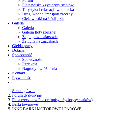
Forum
Flota polska - życiorysy statków
Turystyka i rekreacja wodniacka
Drogi wodne, transport rzeczny
Ciekawostki na śródlądziu
Galeria
Galeria
Galeria floty rzecznej
Żegluga w malarstwie
Żegluga na znaczkach
Giełda pracy
Dotacja
Społeczność
Społeczność
Redakcja
Nagrody i wróżnienia
Kontakt
Prywatność
Strona główna
Forum dyskusyjne
Flota rzeczna w Polsce (opisy i życiorysy statków)
Barki towarowe
INNE BARKI MOTOROWE I PAROWE