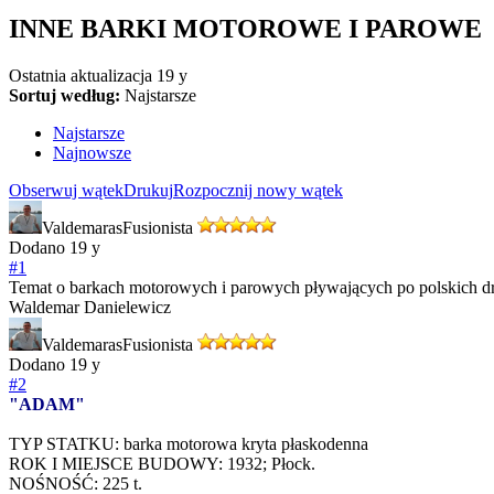
INNE BARKI MOTOROWE I PAROWE
Ostatnia aktualizacja
19 y
Sortuj według:
Najstarsze
Najstarsze
Najnowsze
Obserwuj wątek
Drukuj
Rozpocznij nowy wątek
Valdemaras
Fusionista
Dodano
19 y
#1
Temat o barkach motorowych i parowych pływających po polskich d
Waldemar Danielewicz
Valdemaras
Fusionista
Dodano
19 y
#2
"ADAM"
TYP STATKU: barka motorowa kryta płaskodenna
ROK I MIEJSCE BUDOWY: 1932; Płock.
NOŚNOŚĆ: 225 t.