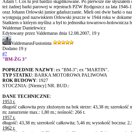
Adam !. Coś tu jest bardzo skąplikowane. Po pierwsze nie słysz
też żadnej barki parowej w rejestrach PZW Bydgoszcz za lata 1946-
oraz Johann Orlowski junior gdańszczanie. Mieli oni dwie barki 
występują pod nazwiskiem Orlowski jeszcze w 1944 roku w dokument
Statkiem o którym myślisz a był to jednostka towarowo-holownicza b
Waldemar Danielewicz
Edytowany przez Valdemaras dnia 12.08.2007,
19 y
Valdemaras
Fusionista
Dodano
19 y
#7
"BM-ŻG 3"
POPRZEDNIE NAZWY
: ex "BM-3"; ex "MARTIN".
TYP STATKU
: BARKA MOTOROWA PALIWOWA
ROK BUDOWY
: 1927
STOCZNIA: [Niemcy] NR. BUD.:
DANE TECHNICZNE
:
1953 r.
długość całkowita przy złożonym na bok sterze: 43,38 m; szerokość n
m; zanurzenie max.: 1,80 m.; nośność: 266 t.
1957 r.
długość: 43,38 m; szerokość całkowita; 5,46 m; wysokość boczna: 2,
1962 r.