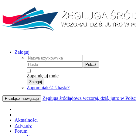
Zaloguj
Pokaż
Zapamiętaj mnie
Zaloguj
Zapomniałeś/aś hasła?
Żegluga śródlądowa wczoraj, dziś, jutro w Polsc
Przełącz nawigację
Aktualności
Artykuły
Forum