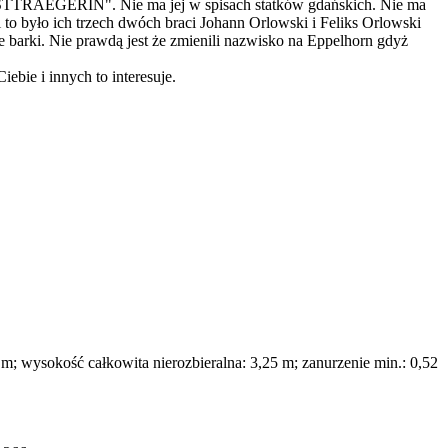
BSTTRAEGERIN". Nie ma jej w spisach statków gdańskich. Nie ma
o było ich trzech dwóch braci Johann Orlowski i Feliks Orlowski
arki. Nie prawdą jest że zmienili nazwisko na Eppelhorn gdyż
bie i innych to interesuje.
 m; wysokość całkowita nierozbieralna: 3,25 m; zanurzenie min.: 0,52