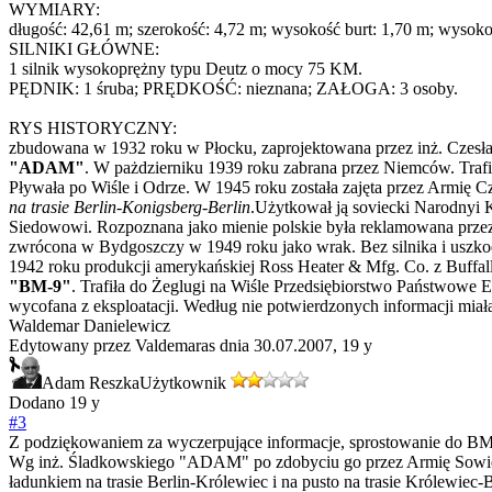
WYMIARY:
długość: 42,61 m; szerokość: 4,72 m; wysokość burt: 1,70 m; wysokoś
SILNIKI GŁÓWNE:
1 silnik wysokoprężny typu Deutz o mocy 75 KM.
PĘDNIK: 1 śruba; PRĘDKOŚĆ: nieznana; ZAŁOGA: 3 osoby.
RYS HISTORYCZNY:
zbudowana w 1932 roku w Płocku, zaprojektowana przez inż. Cze
"ADAM"
. W pażdzierniku 1939 roku zabrana przez Niemców. Trafi
Pływała po Wiśle i Odrze. W 1945 roku została zajęta przez Armi
na trasie Berlin-Konigsberg-Berlin
.Użytkował ją soviecki Narodnyi 
Siedowowi. Rozpoznana jako mienie polskie była reklamowana przez
zwrócona w Bydgoszczy w 1949 roku jako wrak. Bez silnika i uszk
1942 roku produkcji amerykańskiej Ross Heater & Mfg. Co. z Buffa
"BM-9"
. Trafiła do Żeglugi na Wiśle Przedsiębiorstwo Państwow
wycofana z eksploatacji. Według nie potwierdzonych informacji miał
Waldemar Danielewicz
Edytowany przez Valdemaras dnia 30.07.2007,
19 y
Adam Reszka
Użytkownik
Dodano
19 y
#3
Z podziękowaniem za wyczerpujące informacje, sprostowanie do
Wg inż. Śladkowskiego "ADAM" po zdobyciu go przez Armię Sowieck
ładunkiem na trasie Berlin-Królewiec i na pusto na trasie Królewi