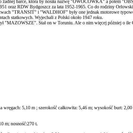
ałem o żadnej barce, która by nosiła nazwę "OWOCÓWKA" a potem "O
1951 oraz RDW Bydgoszcz za lata 1952-1965. Co do rodziny Orlowski t
o nazwach "TRANSIT" i "WALDHOF" były one jednak motorowe typowe b
ach statkowych. Wyjechali z Polski około 1947 roku.
ył "MAZOWSZE". Stał on w Toruniu. Ale o nim więcej póżniej o ile Cie
a wręgach: 5,10 m ; szerokość całkowita: 5,46 m; wysokość burt: 2,00
10 m; nosność:270 t.