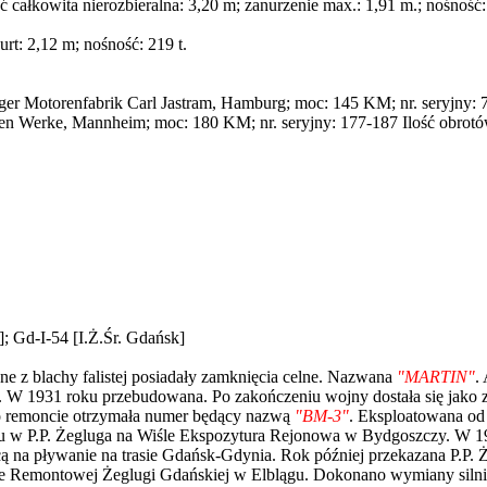
 całkowita nierozbieralna: 3,20 m; zanurzenie max.: 1,91 m.; nośność:
rt: 2,12 m; nośność: 219 t.
 Motorenfabrik Carl Jastram, Hamburg; moc: 145 KM; nr. seryjny: 782
n Werke, Mannheim; moc: 180 KM; nr. seryjny: 177-187 Ilość obrotów 
Gd-I-54 [I.Ż.Śr. Gdańsk]
 z blachy falistej posiadały zamknięcia celne. Nazwana
"MARTIN"
.
e. W 1931 roku przebudowana. Po zakończeniu wojny dostała się jak
o remoncie otrzymała numer będący nazwą
"BM-3"
. Eksploatowana o
 w P.P. Żegluga na Wiśle Ekspozytura Rejonowa w Bydgoszczy. W 1956 
ą na pływanie na trasie Gdańsk-Gdynia. Rok później przekazana P.
ie Remontowej Żeglugi Gdańskiej w Elblągu. Dokonano wymiany silnik