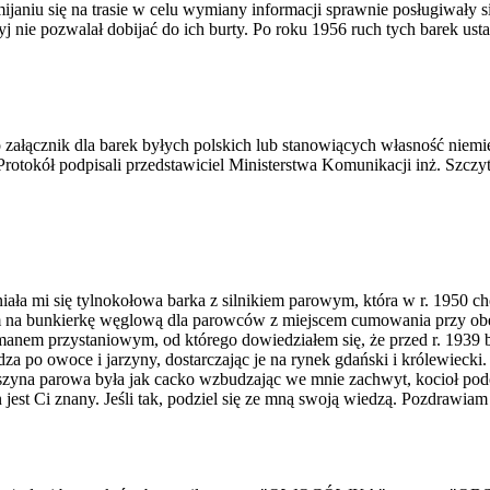
aniu się na trasie w celu wymiany informacji sprawnie posługiwały się 
j nie pozwalał dobijać do ich burty. Po roku 1956 ruch tych barek usta
 załącznik dla barek byłych polskich lub stanowiących własność niem
 Protokół podpisali przedstawiciel Ministerstwa Komunikacji inż. Szczy
 mi się tylnokołowa barka z silnikiem parowym, która w r. 1950 chod
em na bunkierkę węglową dla parowców z miejscem cumowania przy obe
manem przystaniowym, od którego dowiedziałem się, że przed r. 1939 
za po owoce i jarzyny, dostarczając je na rynek gdański i królewieck
aszyna parowa była jak cacko wzbudzając we mnie zachwyt, kocioł pod
 jest Ci znany. Jeśli tak, podziel się ze mną swoją wiedzą. Pozdrawia