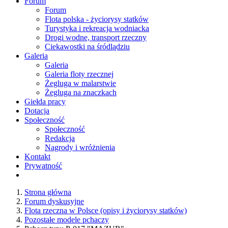
Forum
Forum
Flota polska - życiorysy statków
Turystyka i rekreacja wodniacka
Drogi wodne, transport rzeczny
Ciekawostki na śródlądziu
Galeria
Galeria
Galeria floty rzecznej
Żegluga w malarstwie
Żegluga na znaczkach
Giełda pracy
Dotacja
Społeczność
Społeczność
Redakcja
Nagrody i wróżnienia
Kontakt
Prywatność
Strona główna
Forum dyskusyjne
Flota rzeczna w Polsce (opisy i życiorysy statków)
Pozostałe modele pchaczy