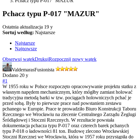
Pchacz typu P-017 "MAZUR"
Pchacz typu P-017 "MAZUR"
Ostatnia aktualizacja
19 y
Sortuj według:
Najstarsze
Najstarsze
Najnowsze
Obserwuj wątek
Drukuj
Rozpocznij nowy wątek
Valdemaras
Fusionista
Dodano
20 y
#1
W 1955 roku w Polsce rozpoczęto opracowywanie projektu statku z
własnym napędem mechanicznym, który mógłby zamiast holować
tradycyjna metodą barki w tzw. pociągach holowniczych pchać je
przed sobą. Były to pierwsze prace nad powstaniem zestawu
pchanego w Europie. Prace te prowadziło Biuro Konstrukcji Taboru
Rzecznego we Wrocławiu na zlecenie Centralnego Zarządu Żeglugi
Śródlądowej i Stoczni Rzecznych. W rezultacie powstała
dokumentacja pchacza typu P-017 oraz czterech barek pchanych
typu P-018 o ładowności 81 ton. Budowę zlecono Wrocławskiej
Stoczni Rzecznej we Wrocławiu, która w 1957 roku przystąpiła do