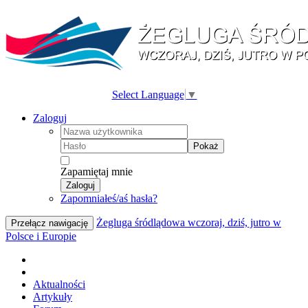
Select Language
▼
Zaloguj
Pokaż
Zapamiętaj mnie
Zaloguj
Zapomniałeś/aś hasła?
Żegluga śródlądowa wczoraj, dziś, jutro w
Przełącz nawigację
Polsce i Europie
Aktualności
Artykuły