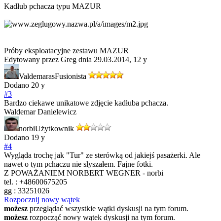
Kadłub pchacza typu MAZUR
Próby eksploatacyjne zestawu MAZUR
Edytowany przez Greg dnia 29.03.2014,
12 y
Valdemaras
Fusionista
Dodano
20 y
#3
Bardzo ciekawe unikatowe zdjęcie kadłuba pchacza.
Waldemar Danielewicz
norbi
Użytkownik
Dodano
19 y
#4
Wygląda trochę jak "Tur" ze sterówką od jakiejś pasażerki. Ale
nawet o tym pchaczu nie słyszałem. Fajne fotki.
Z POWAŻANIEM NORBERT WEGNER - norbi
tel. : +48600675205
gg : 33251026
Rozpocznij nowy wątek
możesz
przeglądać wszystkie wątki dyskusji na tym forum.
możesz
rozpocząć nowy wątek dyskusji na tym forum.