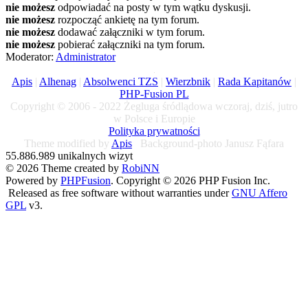
nie możesz
odpowiadać na posty w tym wątku dyskusji.
nie możesz
rozpocząć ankietę na tym forum.
nie możesz
dodawać załączniki w tym forum.
nie możesz
pobierać załączniki na tym forum.
Moderator:
Administrator
Apis
|
Alhenag
|
Absolwenci TZS
|
Wierzbnik
|
Rada Kapitanów
|
PHP-Fusion PL
Copyright © 2006 - 2022 Żegluga śródlądowa wczoraj, dziś, jutro
w Polsce i Europie
Polityka prywatności
Theme modified by
Apis
Background-photo Janusz Fąfara
55.886.989 unikalnych wizyt
© 2026 Theme created by
RobiNN
Powered by
PHPFusion
. Copyright © 2026 PHP Fusion Inc.
Released as free software without warranties under
GNU Affero
GPL
v3.