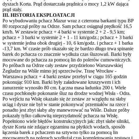
dyszach Korta. Prąd dostarczała prądnica o mocy 1,2 kW dająca
prąd stały.
III. HISTORIA EKSPLOATACJI
Po wybudowaniu pchacz Mazur wraz z czteroma barkami typu BP
80 rozpoczął próby na Odrze. Sam pchacz osiągnął prędkość 16,5
km/h. W zestawie pchacz + 4 barki w systemie 2 + 2 - 9,5 km;
pchacz + 3 barki w systemie 2 + 1 - 11 km/godz.; pchacz + 3 barki
w systemie jedna obok drugiej - 10, 6 km/godz. i pchacz + 1 barka
-13,7 km. W czasie prób okazało się że bardzo długo trwa spinanie
barek do pchacza co znacznie wydłuża czas śluzowań. Barki były
mocowane do pchacza za pomocą lin do polerów cumowniczych.
Po próbach na Odrze cały zestaw przydzielono Warszawskiej
Żegludze na Wiśle mimo jej sprzeciwów. Trasę Wrocław -
Warszawa pchacz + 4 barki zestaw przebył w ciągu 165 godzin
pokonując 910 km. Barki były załadowane kruszywem i ich
zanurzenie wynosiło 80 cm. Łączna masa ładunku 200 t. Wiele
czasu pochłonęło pokonanie śluz na drodze wodnej Wisła - Odra.
Po wejściu na Wisłę okazało się że zestaw ze względu na słaby
uciąg i dysze nie był w stanie pokonywać przemiałów na rzece i
ponadto jest zbyt słaby aby manewrować na Wiśle. Dalsze próby
pokazały tylko całkowitą nieprzydatność pchacza na Wisłę.
Popełniono wiele błędów konstrukcyjnych jak: zbyt słabe silniki,
dysze Korta nie zdające egzaminu na płytkich wodach, sposób
łączenia barek z pchaczem na sztywno tylko za pomocą lin
mocowanych na polerach wydłużał czas kompletowania zestawu i