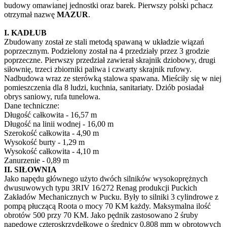
budowy omawianej jednostki oraz barek. Pierwszy polski pchacz
otrzymał nazwę
MAZUR
.
I. KADŁUB
Zbudowany został ze stali metodą spawaną w układzie wiązań
poprzecznym. Podzielony został na 4 przedziały przez 3 grodzie
poprzeczne. Pierwszy przedział zawierał skrajnik dziobowy, drugi
siłownię, trzeci zbiorniki paliwa i czwarty skrajnik rufowy.
Nadbudowa wraz ze sterówką stalowa spawana. Mieściły się w niej
pomieszczenia dla 8 ludzi, kuchnia, sanitariaty. Dziób posiadał
obrys saniowy, rufa tunelowa.
Dane techniczne:
Długość całkowita - 16,57 m
Długość na linii wodnej - 16,00 m
Szerokość całkowita - 4,90 m
Wysokość burty - 1,29 m
Wysokość całkowita - 4,10 m
Zanurzenie - 0,89 m
II. SIŁOWNIA
Jako napędu głównego użyto dwóch silników wysokoprężnych
dwusuwowych typu 3RIV 16/272 Renag produkcji Puckich
Zakładów Mechanicznych w Pucku. Były to silniki 3 cylindrowe z
pompą płuczącą Roota o mocy 70 KM każdy. Maksymalna ilość
obrotów 500 przy 70 KM. Jako pędnik zastosowano 2 śruby
napędowe czteroskrzydełkowe o średnicy 0,808 mm w obrotowych