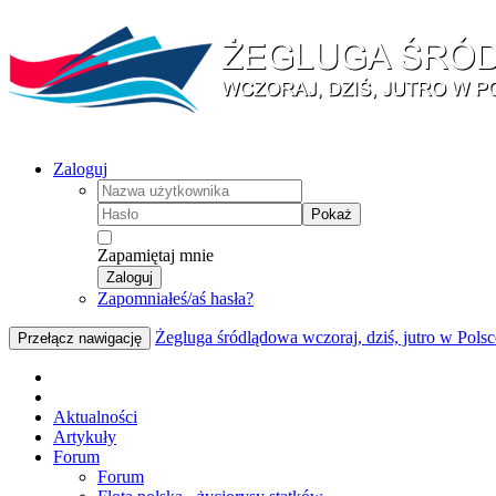
Zaloguj
Pokaż
Zapamiętaj mnie
Zaloguj
Zapomniałeś/aś hasła?
Żegluga śródlądowa wczoraj, dziś, jutro w Polsc
Przełącz nawigację
Aktualności
Artykuły
Forum
Forum