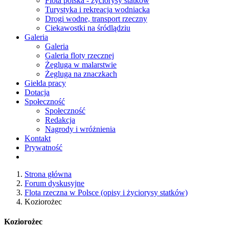
Flota polska - życiorysy statków
Turystyka i rekreacja wodniacka
Drogi wodne, transport rzeczny
Ciekawostki na śródlądziu
Galeria
Galeria
Galeria floty rzecznej
Żegluga w malarstwie
Żegluga na znaczkach
Giełda pracy
Dotacja
Społeczność
Społeczność
Redakcja
Nagrody i wróżnienia
Kontakt
Prywatność
Strona główna
Forum dyskusyjne
Flota rzeczna w Polsce (opisy i życiorysy statków)
Koziorożec
Koziorożec