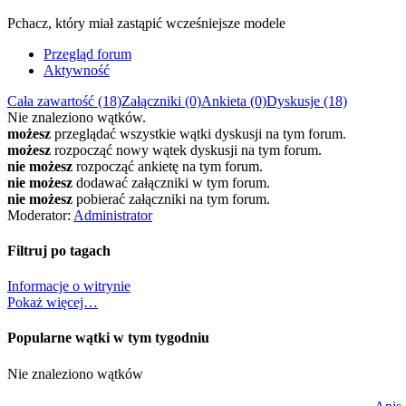
Pchacz, który miał zastąpić wcześniejsze modele
Przegląd forum
Aktywność
Cała zawartość (18)
Załączniki (0)
Ankieta (0)
Dyskusje (18)
Nie znaleziono wątków.
możesz
przeglądać wszystkie wątki dyskusji na tym forum.
możesz
rozpocząć nowy wątek dyskusji na tym forum.
nie możesz
rozpocząć ankietę na tym forum.
nie możesz
dodawać załączniki w tym forum.
nie możesz
pobierać załączniki na tym forum.
Moderator:
Administrator
Filtruj po tagach
Informacje o witrynie
Pokaż więcej…
Popularne wątki w tym tygodniu
Nie znaleziono wątków