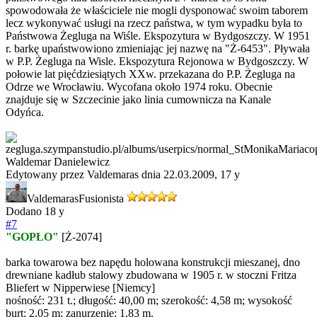
spowodowała że właściciele nie mogli dysponować swoim taborem
lecz wykonywać usługi na rzecz państwa, w tym wypadku była to
Państwowa Żegluga na Wiśle. Ekspozytura w Bydgoszczy. W 1951
r. barkę upaństwowiono zmieniając jej nazwę na "Ż-6453". Pływała
w P.P. Żegluga na Wisle. Ekspozytura Rejonowa w Bydgoszczy. W
połowie lat pięćdziesiątych XXw. przekazana do P.P. Żegluga na
Odrze we Wrocławiu. Wycofana około 1974 roku. Obecnie
znajduje się w Szczecinie jako linia cumownicza na Kanale
Odyńca.
Waldemar Danielewicz
Edytowany przez Valdemaras dnia 22.03.2009,
17 y
Valdemaras
Fusionista
Dodano
18 y
#7
"GOPŁO"
[Ż-2074]
barka towarowa bez napędu holowana konstrukcji mieszanej, dno
drewniane kadłub stalowy zbudowana w 1905 r. w stoczni Fritza
Bliefert w Nipperwiese [Niemcy]
nośność: 231 t.; długość: 40,00 m; szerokość: 4,58 m; wysokość
burt: 2,05 m; zanurzenie: 1,83 m.