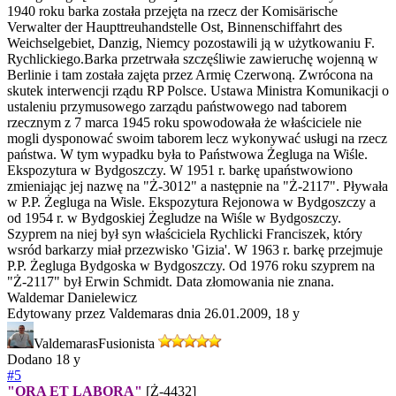
1940 roku barka została przejęta na rzecz der Komisärische
Verwalter der Haupttreuhandstelle Ost, Binnenschiffahrt des
Weichselgebiet, Danzig, Niemcy pozostawili ją w użytkowaniu F.
Rychlickiego.Barka przetrwała szczęśliwie zawieruchę wojenną w
Berlinie i tam została zajęta przez Armię Czerwoną. Zwrócona na
skutek interwencji rządu RP Polsce. Ustawa Ministra Komunikacji o
ustaleniu przymusowego zarządu państwowego nad taborem
rzecznym z 7 marca 1945 roku spowodowała że właściciele nie
mogli dysponować swoim taborem lecz wykonywać usługi na rzecz
państwa. W tym wypadku była to Państwowa Żegluga na Wiśle.
Ekspozytura w Bydgoszczy. W 1951 r. barkę upaństwowiono
zmieniając jej nazwę na "Ż-3012" a następnie na "Ż-2117". Pływała
w P.P. Żegluga na Wisle. Ekspozytura Rejonowa w Bydgoszczy a
od 1954 r. w Bydgoskiej Żegludze na Wiśle w Bydgoszczy.
Szyprem na niej był syn właściciela Rychlicki Franciszek, który
wsród barkarzy miał przezwisko 'Gizia'. W 1963 r. barkę przejmuje
P.P. Żegluga Bydgoska w Bydgoszczy. Od 1976 roku szyprem na
"Ż-2117" był Erwin Schmidt. Data złomowania nie znana.
Waldemar Danielewicz
Edytowany przez Valdemaras dnia 26.01.2009,
18 y
Valdemaras
Fusionista
Dodano
18 y
#5
"ORA ET LABORA"
[Ż-4432]