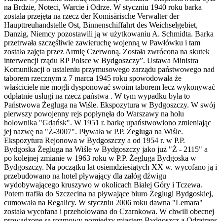
na Brdzie, Noteci, Warcie i Odrze. W styczniu 1940 roku barka
została przejęta na rzecz der Komisärische Verwalter der
Haupttreuhandstelle Ost, Binnenschiffahrt des Weichselgebiet,
Danzig, Niemcy pozostawili ją w użytkowaniu A. Schmidta. Barka
przetrwała szczęśliwie zawieruchę wojenną w Pawłówku i tam
została zajęta przez Armię Czerwoną. Została zwrócona na skutek
interwencji rządu RP Polsce w Bydgoszczy”. Ustawa Ministra
Komunikacji o ustaleniu przymusowego zarządu państwowego nad
taborem rzecznym z 7 marca 1945 roku spowodowała że
właściciele nie mogli dysponować swoim taborem lecz wykonywać
odpłatnie usługi na rzecz państwa . W tym wypadku była to
Państwowa Żegluga na Wiśle. Ekspozytura w Bydgoszczy. W swój
pierwszy powojenny rejs popłynęła do Warszawy na holu
holownika "Gdańsk". W 1951 r. barkę upaństwowiono zmieniając
jej nazwę na "Ż-3007". Pływała w P.P. Żegluga na Wiśle.
Ekspozytura Rejonowa w Bydgoszczy a od 1954 r. w P.P.
Bydgoska Żegluga na Wiśle w Bydgoszczy jako już "Ż - 2115" a
po kolejnej zmianie w 1963 roku w P.P. Żegluga Bydgoska w
Bydgoszczy. Na początku lat osiemdziesiątych XX w. wycofano ją i
przebudowano na hotel pływający dla załóg dźwigu
wydobywającego kruszywo w okolicach Białej Góry i Tczewa.
Potem trafiła do Szczecina na pływające biuro Żeglugi Bydgoskiej,
cumowała na Regalicy. W styczniu 2006 roku dawna "Lemara"
została wycofana i przeholowana do Czarnkowa. W chwili obecnej
prowadzone są rozmowy pomiędzy miastem Bydgoszcz a Odrątrans