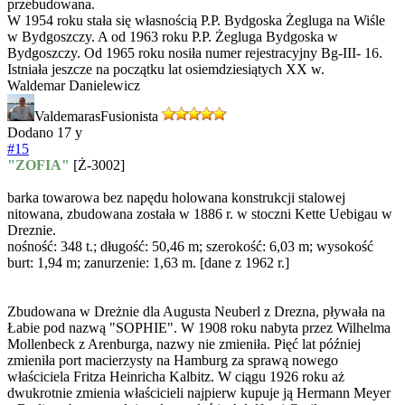
przebudowana.
W 1954 roku stała się własnością P.P. Bydgoska Żegluga na Wiśle
w Bydgoszczy. A od 1963 roku P.P. Żegluga Bydgoska w
Bydgoszczy. Od 1965 roku nosiła numer rejestracyjny Bg-III- 16.
Istniała jeszcze na początku lat osiemdziesiątych XX w.
Waldemar Danielewicz
Valdemaras
Fusionista
Dodano
17 y
#15
"ZOFIA"
[Ż-3002]
barka towarowa bez napędu holowana konstrukcji stalowej
nitowana, zbudowana została w 1886 r. w stoczni Kette Uebigau w
Dreznie.
nośność: 348 t.; długość: 50,46 m; szerokość: 6,03 m; wysokość
burt: 1,94 m; zanurzenie: 1,63 m. [dane z 1962 r.]
Zbudowana w Dreżnie dla Augusta Neuberl z Drezna, pływała na
Łabie pod nazwą "SOPHIE". W 1908 roku nabyta przez Wilhelma
Mollenbeck z Arenburga, nazwy nie zmieniła. Pięć lat później
zmieniła port macierzysty na Hamburg za sprawą nowego
właściciela Fritza Heinricha Kalbitz. W ciągu 1926 roku aż
dwukrotnie zmienia właścicieli najpierw kupuje ją Hermann Meyer