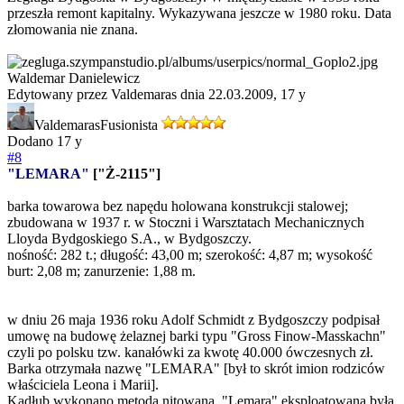
przeszła remont kapitalny. Wykazywana jeszcze w 1980 roku. Data
złomowania nie znana.
Waldemar Danielewicz
Edytowany przez Valdemaras dnia 22.03.2009,
17 y
Valdemaras
Fusionista
Dodano
17 y
#8
"LEMARA"
["Ż-2115"]
barka towarowa bez napędu holowana konstrukcji stalowej;
zbudowana w 1937 r. w Stoczni i Warsztatach Mechanicznych
Lloyda Bydgoskiego S.A., w Bydgoszczy.
nośność: 282 t.; długość: 43,00 m; szerokość: 4,87 m; wysokość
burt: 2,08 m; zanurzenie: 1,88 m.
w dniu 26 maja 1936 roku Adolf Schmidt z Bydgoszczy podpisał
umowę na budowę żelaznej barki typu "Gross Finow-Masskachn"
czyli po polsku tzw. kanałówki za kwotę 40.000 ówczesnych zł.
Barka otrzymała nazwę "LEMARA" [był to skrót imion rodziców
właściciela Leona i Marii].
Kadłub wykonano metodą nitowaną. "Lemara" eksploatowana była