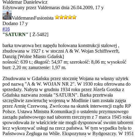
Waldemar Danielewicz
Edytowany przez Valdemaras dnia 26.04.2009,
17 y
Valdemaras
Fusionista
Dodano
17 y
#16
"SATURN"
[ Ż-5482]
barka towarowa bez napędu holowana konstrukcji stalowej ,
zbudowana w 1927 r. w stoczni A & W. Wojan Schiffswerft,
Danzig [Wolne Miasto Gdańsk]
nośność: 639 t.; długość: 54,97 m; szerokość: 8,06 m; wysokość
burt: 2,20 m; zanurzenie: 1,97 m.
Zbudowana w Gdańsku przez stocznię Wojana na własny użytek
pod nazwą "A & W. WOJAN NR 2". W 1930 roku oferowana do
sprzedaży. Nabyta w grudniu 1934 roku przez Józefa Gorzka z
Gdańska nazwana została "SATURN". Barka przetrwała
szczęśliwie zawieruchę wojenną w Modlinie i tam została zajęta
przez Armię Czerwoną. Zwrócona na skutek interwencji rządu RP
Polsce. Ustawa Ministra Komunikacji o ustaleniu przymusowego
zarządu państwowego nad taborem rzecznym z 7 marca 1945 roku
spowodowała że właściciele nie mogli dysponować swoim taborem
lecz wykonywać usługi na rzecz państwa. W tym wypadku była to
Państwowa Żegluga na Wiśle. Ekspozytura w Bydgoszczy. W 1951