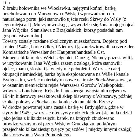
i.t.p.
Z braku holownika we Włocławku, najętymi końmi, barkę
przeholowano do Murzynowa n/Wisłą i wprowadzono do
naturalnego portu, jaki stanowiło ujście rzeki Skrwy do Wisły [z
tego miejsca t.j. Murzynowo-Łęg , wywodziła się żona mojego ojca
Jana Wójcika, Stanisława z Brząkalskich, którzy posiadali tam
gospodarstwo rolne].
Towary zostały rozdane okolicznym mieszkańcom. Dopiero pod
koniec 1940r., barkę odkryli Niemcy i ją zarekwirowali na rzecz der
Komisärische Verwalter der Haupttreuhandstelle Ost,
Binnenschiffahrt des Weichselgebiet, Danzig, Niemcy pozostawili ją
w użytkowaniu Jana Wójcika razem z załogą, która stanowili:
ojciec, mama, siostra i ja wtedy nie pełnoletni. W czasie całej
okupacji niemieckiej, barka była eksploatowana na Wiśle i kanale
Bydgoskim, wożąc materiały masowe na trasie Płock-Warszawa, a
w ostatnim niemieckim rejsie Warszawa-Gorzów Wielkopolski
wówczas Landsberg. Rejs do Landsberga był ostatnim rejsem w
1944r, hitlerowcy ewakuowali sklep bławatny z Warszawy, później
szpital polowy z Płocka a na koniec ziemniaki do Rzeszy.
W drodze powrotnej zima zastała barkę w Brdyujściu, gdzie w
styczniu 1945r., w czasie ofensywy radzieckich wojsk, brała udział
jako jedna z kilkudziesięciu barek, na których zbudowano
prowizoryczny most przez Wisłę w Grudziądzu, po którym
przejechało kilkadziesiąt tysięcy pojazdów [ między innymi czołgi]
dla sforsowania Wału Pomorskiego