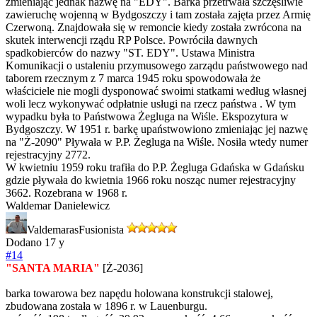
zmieniając jednak nazwę na "EDY". Barka przetrwała szczęśliwie
zawieruchę wojenną w Bydgoszczy i tam została zajęta przez Armię
Czerwoną. Znajdowała się w remoncie kiedy została zwrócona na
skutek interwencji rządu RP Polsce. Powróciła dawnych
spadkobierców do nazwy "ST. EDY". Ustawa Ministra
Komunikacji o ustaleniu przymusowego zarządu państwowego nad
taborem rzecznym z 7 marca 1945 roku spowodowała że
właściciele nie mogli dysponować swoimi statkami według własnej
woli lecz wykonywać odpłatnie usługi na rzecz państwa . W tym
wypadku była to Państwowa Żegluga na Wiśle. Ekspozytura w
Bydgoszczy. W 1951 r. barkę upaństwowiono zmieniając jej nazwę
na "Ż-2090" Pływała w P.P. Żegluga na Wiśle. Nosiła wtedy numer
rejestracyjny 2772.
W kwietniu 1959 roku trafiła do P.P. Żegluga Gdańska w Gdańsku
gdzie pływała do kwietnia 1966 roku nosząc numer rejestracyjny
3662. Rozebrana w 1968 r.
Waldemar Danielewicz
Valdemaras
Fusionista
Dodano
17 y
#14
"SANTA MARIA"
[Ż-2036]
barka towarowa bez napędu holowana konstrukcji stalowej,
zbudowana została w 1896 r. w Lauenburgu.