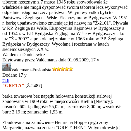
taborem rzecznym z 7 marca 1945 roku spowodowała że
właściciele nie mogli dysponować swoim taborem lecz wykonywać
odpłatnie usługi na rzecz państwa . W tym wypadku była to
Państwowa Żegluga na Wiśle. Ekspozytura w Bydgoszczy. W 1951
r. barkę upaństwowiono zmieniając jej nazwę na "Ż-2101". Pływała
w P.P. Żegluga na Wiśle. Ekspozytura Rejonowa w Bydgoszczy a
od 1954 r. w P.P. Bydgoska Żegluga na Wiśle w Bydgoszczy jako
już "Ż - 3007" a po kolejnej zmianie w 1963 roku w P.P. Żegluga
Bydgoska w Bydgoszczy. Wycofana i rozebrana w latach
siedemdziesiątych XX w.
Waldemar Danielewicz
Edytowany przez Valdemaras dnia 01.05.2009,
17 y
Valdemaras
Fusionista
Dodano
17 y
#18
"GRETA"
[Ż-5487]
barka towarowa bez napędu holowana konstrukcji stalowej
zbudowana w 1909 roku w miejscowości Brettin [Niemcy];
nośność: 602 t.; długość: 55,02 m; szerokość: 8,00 m; wysokość
burt: 2,19 m; zanurzenie: 1,93 m.
Zbudowana na zamówienie Heinricha Hoppe i jego żony
Margarette, nazwana została "GRETCHEN". W tym okresie jej