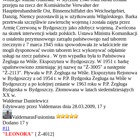
przejęta na rzecz der Komisärische Verwalter der
Haupttreuhandstelle Ost, Binnenschiffahrt des Weichselgebiet,
Danzig, Niemcy pozostawili ją w użytkowaniu Wilgórskiego. Barka
przetrwała szczęśliwie zawieruchę wojenną i została zajęta przez
Armię Czerwoną w Bydgoszczy jako zdobycz wojenną. Zwrócona
na skutek interwencji władz polskich. Ustawa Ministra Komunikacji
o ustaleniu przymusowego zarządu państwowego nad taborem
rzecznym z 7 marca 1945 roku spowodowała że właściciele nie
mogli dysponować swoim taborem lecz wykonywać odpłatnie
usługi na rzecz państwa . W tym wypadku była to Państwowa
Żegluga na Wiśle. Ekspozytura w Bydgoszczy. W 1951 r. barkę
upaństwowiono zmieniając jej nazwę na "Ż-3005" a następnie
"Ż-2113". Pływała w P.P. Żegluga na Wiśle. Ekspozytura Rejonowa
w Bydgoszczy a od 1954 r. w P.P. Bydgoska Żegluga na Wiśle w
Bydgoszczy a po kolejnej zmianie w 1963 roku w P.P. Żegluga
Bydgoska w Bydgoszczy. Złomowana w latach siedemdziesiątych
XX w.
Waldemar Danielewicz
Edytowany przez Valdemaras dnia 28.03.2009,
17 y
Valdemaras
Fusionista
Dodano
17 y
#11
"LEONORA"
[ Ż-4012]