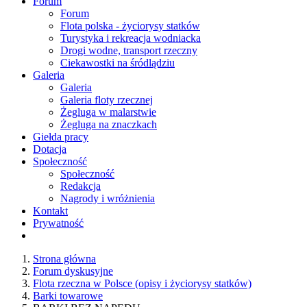
Forum
Forum
Flota polska - życiorysy statków
Turystyka i rekreacja wodniacka
Drogi wodne, transport rzeczny
Ciekawostki na śródlądziu
Galeria
Galeria
Galeria floty rzecznej
Żegluga w malarstwie
Żegluga na znaczkach
Giełda pracy
Dotacja
Społeczność
Społeczność
Redakcja
Nagrody i wróżnienia
Kontakt
Prywatność
Strona główna
Forum dyskusyjne
Flota rzeczna w Polsce (opisy i życiorysy statków)
Barki towarowe