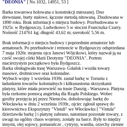
"DEONIA"
[ No 1032, 14951, 53 ]
Barka towarowa holowana o konstrukcji mieszanej. Dno
drewniane, burty stalowe, łączone metodą nitowaną. Zbudowana w
1890 roku. Brak informacji o miejscu budowy. Przebudowana w
1925r. w Bydgoszczy, Ludwikowo 5 w stoczni Franciszka Czarry.
Nośność 214761 kg; długość 43,62 m; szerokość 5,56 m.
Brak informacji o miejscu budowy i poprzednim armatorze lub
armatorach. Po przebudowie i remoncie w Bydgoszczy odsprzedana
7 maja 1926r. mojemu ojcu Janowi Wójcikowi, który nazwał ją na
cześć swojej córki Marii Deotymy "DEONIA". Portem
macierzystym początkowo była Bydgoszcz.
Barka obsługiwała trasę Warszawa- Gdańsk i woziła towary
masowe, drobnicowe oraz kolonialne.
Wybuch wojny 1 września 1939r. zastał barkę w Toruniu z
ładunkiem towarów kolonialnych i kilkunastoma skrzynkami
platyny, które miała przewieść na trasie Danzig - Warszawa. Platyna
była rzekomo pomocą angielską dla Rządu Polskiego. Wobec
grożby przejęcia jej przez Niemców, doholowując barkę do
Włocławka w dniu 2 września 1939r., ojciec zgłosił sprawę do
kierownictwa Ekspozytury "Vistuli" we Włocławku [ "Vistula"
dzierżawiła barkę ] i platynę zabrano, natomiast pozostałe towary, z
uwagi na ogólny chaos wojenny, zostały na barce. Były to między
innymi, olej sojowy, pomarańcze , cytryny, wanilia, orzechy ziemne