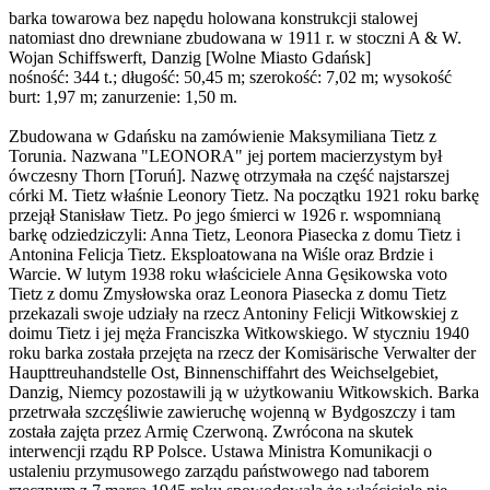
barka towarowa bez napędu holowana konstrukcji stalowej
natomiast dno drewniane zbudowana w 1911 r. w stoczni A & W.
Wojan Schiffswerft, Danzig [Wolne Miasto Gdańsk]
nośność: 344 t.; długość: 50,45 m; szerokość: 7,02 m; wysokość
burt: 1,97 m; zanurzenie: 1,50 m.
Zbudowana w Gdańsku na zamówienie Maksymiliana Tietz z
Torunia. Nazwana "LEONORA" jej portem macierzystym był
ówczesny Thorn [Toruń]. Nazwę otrzymała na część najstarszej
córki M. Tietz właśnie Leonory Tietz. Na początku 1921 roku barkę
przejął Stanisław Tietz. Po jego śmierci w 1926 r. wspomnianą
barkę odziedziczyli: Anna Tietz, Leonora Piasecka z domu Tietz i
Antonina Felicja Tietz. Eksploatowana na Wiśle oraz Brdzie i
Warcie. W lutym 1938 roku właściciele Anna Gęsikowska voto
Tietz z domu Zmysłowska oraz Leonora Piasecka z domu Tietz
przekazali swoje udziały na rzecz Antoniny Felicji Witkowskiej z
doimu Tietz i jej męża Franciszka Witkowskiego. W styczniu 1940
roku barka została przejęta na rzecz der Komisärische Verwalter der
Haupttreuhandstelle Ost, Binnenschiffahrt des Weichselgebiet,
Danzig, Niemcy pozostawili ją w użytkowaniu Witkowskich. Barka
przetrwała szczęśliwie zawieruchę wojenną w Bydgoszczy i tam
została zajęta przez Armię Czerwoną. Zwrócona na skutek
interwencji rządu RP Polsce. Ustawa Ministra Komunikacji o
ustaleniu przymusowego zarządu państwowego nad taborem