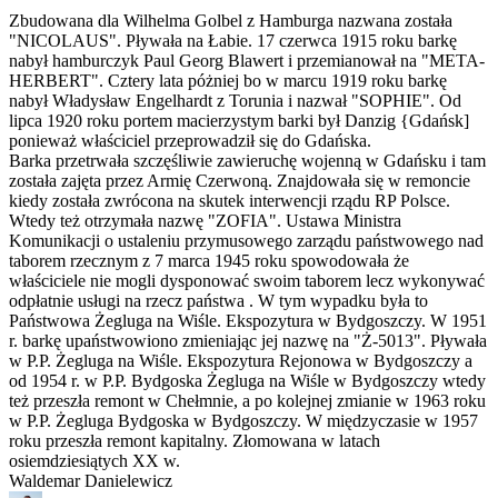
Zbudowana dla Wilhelma Golbel z Hamburga nazwana została
"NICOLAUS". Pływała na Łabie. 17 czerwca 1915 roku barkę
nabył hamburczyk Paul Georg Blawert i przemianował na "META-
HERBERT". Cztery lata póżniej bo w marcu 1919 roku barkę
nabył Władysław Engelhardt z Torunia i nazwał "SOPHIE". Od
lipca 1920 roku portem macierzystym barki był Danzig {Gdańsk]
ponieważ właściciel przeprowadził się do Gdańska.
Barka przetrwała szczęśliwie zawieruchę wojenną w Gdańsku i tam
została zajęta przez Armię Czerwoną. Znajdowała się w remoncie
kiedy została zwrócona na skutek interwencji rządu RP Polsce.
Wtedy też otrzymała nazwę "ZOFIA". Ustawa Ministra
Komunikacji o ustaleniu przymusowego zarządu państwowego nad
taborem rzecznym z 7 marca 1945 roku spowodowała że
właściciele nie mogli dysponować swoim taborem lecz wykonywać
odpłatnie usługi na rzecz państwa . W tym wypadku była to
Państwowa Żegluga na Wiśle. Ekspozytura w Bydgoszczy. W 1951
r. barkę upaństwowiono zmieniając jej nazwę na "Ż-5013". Pływała
w P.P. Żegluga na Wiśle. Ekspozytura Rejonowa w Bydgoszczy a
od 1954 r. w P.P. Bydgoska Żegluga na Wiśle w Bydgoszczy wtedy
też przeszła remont w Chełmnie, a po kolejnej zmianie w 1963 roku
w P.P. Żegluga Bydgoska w Bydgoszczy. W międzyczasie w 1957
roku przeszła remont kapitalny. Złomowana w latach
osiemdziesiątych XX w.
Waldemar Danielewicz