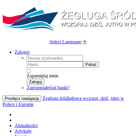
Select Language
▼
Zaloguj
Pokaż
Zapamiętaj mnie
Zaloguj
Zapomniałeś/aś hasła?
Żegluga śródlądowa wczoraj, dziś, jutro w
Przełącz nawigację
Polsce i Europie
Aktualności
Artykuły