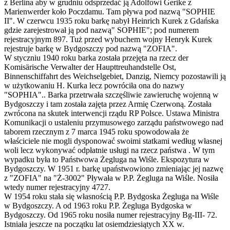
z Berlina aby w grudniu odsprzedać ją Adolfowi Gerike z
Marienwerder koło Poczdamu. Tam pływa pod nazwą "SOPHIE
II". W czerwcu 1935 roku barkę nabył Heinrich Kurek z Gdańska
gdzie zarejestrował ją pod nazwą" SOPHIE"; pod numerem
rejestracyjnym 897. Tuż przed wybuchem wojny Henryk Kurek
rejestruje barkę w Bydgoszczy pod nazwą "ZOFIA".
W styczniu 1940 roku barka została przejęta na rzecz der
Komisärische Verwalter der Haupttreuhandstelle Ost,
Binnenschiffahrt des Weichselgebiet, Danzig, Niemcy pozostawili ją
w użytkowaniu H. Kurka lecz powróciła ona do nazwy
"SOPHIA".. Barka przetrwała szczęśliwie zawieruchę wojenną w
Bydgoszczy i tam została zajęta przez Armię Czerwoną. Została
zwrócona na skutek interwencji rządu RP Polsce. Ustawa Ministra
Komunikacji o ustaleniu przymusowego zarządu państwowego nad
taborem rzecznym z 7 marca 1945 roku spowodowała że
właściciele nie mogli dysponować swoimi statkami według własnej
woli lecz wykonywać odpłatnie usługi na rzecz państwa . W tym
wypadku była to Państwowa Żegluga na Wiśle. Ekspozytura w
Bydgoszczy. W 1951 r. barkę upaństwowiono zmieniając jej nazwę
z "ZOFIA" na "Ż-3002" Pływała w P.P. Żegluga na Wiśle. Nosiła
wtedy numer rejestracyjny 4727.
W 1954 roku stała się własnością P.P. Bydgoska Żegluga na Wiśle
w Bydgoszczy. A od 1963 roku P.P. Żegluga Bydgoska w
Bydgoszczy. Od 1965 roku nosiła numer rejestracyjny Bg-III- 72.
Istniała jeszcze na początku lat osiemdziesiątych XX w.