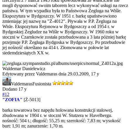
rzecznym z 7 marca 1945 roku spowodowała że właściciele nie
mogli dysponować swoim taborem lecz wykonywać usługi na rzecz
państwa. W tym wypadku była to Państwowa Żegluga na Wiśle.
Ekspozytura w Bydgoszczy. W 1951 r. barkę upaństwowiono
zmieniając jej nazwę na "Ż-4012". Pływała w P.P. Żegluga na
Wisle. Ekspozytura Rejonowa w Bydgoszczy a od 1954 r. w
Bydgoskiej Żegludze na Wiśle w Bydgoszczy. W 1960 roku w
stoczni w Czarnkowie została przebudowana a 3 lata póżniej barkę
przejmuje P.P. Żegluga Bydgoska w Bydgoszczy. Po przebudowie
jej nośność określano na 414 t. Złomowana w połowie lat
siedemdziesiątych XX w.
Waldemar Danielewicz
Edytowany przez Valdemaras dnia 29.03.2009,
17 y
Valdemaras
Fusionista
Dodano
17 y
#12
"ZOFIA"
[Ż-5013]
barka towarowa bez napędu holowana konstrukcji stalowej,
zbudowana w 1904 r. w stoczni W. Stutzera w Havelbergu.
nośność: 504 t.; długość: 55,25 m; szerokość: 7,83 m; wysokość
burt: 1,91 m; zanurzenie: 1,70 m.