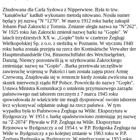
Zbudowana dla Carla Sydowa z Nipperwiese. Była to tzw.
"kanałówka" kadłub wykonano metodą nitowano. Nosiła numer
będący jej nazwą "N °1270". W marcu 1912 roku barkę zakupił
Johann Paul Zakrocki z Torunia. Zmianie uległa nazwa na "N°262".
W 1925 roku Jan Zakrocki zmienił nazwę barki na "Gopło". W
latach trzydziestych XX w. „Gopło” było w czarterze Żeglugi
Wielkopolskiej Sp. z o.o. z siedzibą w Poznaniu. W styczniu 1940
roku barka została przejęta na rzecz der Komisärische Verwalter der
Haupttreuhandstelle Ost, Binnenschiffahrt des Weichselgebiet,
Danzig, Niemcy pozostawili ją w użytkowaniu Zakrockiego
zmieniając nazwę na "Goplo". .Barka przetrwała szczęśliwie
zawieruchę wojenną w Pakości i tam została zajęta przez Armię
Czerwoną. Znajdowała się w remoncie kiedy została zwrócona na
skutek interwencji rządu RP Polsce. Powróciła do nazwy "Gopło".
Ustawa Ministra Komunikacji o ustaleniu przymusowego zarządu
państwowego nad taborem rzecznym z 7 marca 1945 roku
spowodowała że właściciele nie mogli dysponować swoim taborem
lecz wykonywać odpłatnie usługi na rzecz państwa . W tym
wypadku była to Państwowa Żegluga na Wiśle. Ekspozytura w
Bydgoszczy. W 1951 r. barkę upaństwowiono zmieniając jej nazwę
na "Ż-2074" Pływała w P.P. Żegluga na Wiśle. Ekspozytura
Rejonowa w Bydgoszczy a od 1954 r. w P.P. Bydgoska Żegluga na
Wiśle w Bydgoszczy a po kolejnej zmianie w 1963 roku w P.P.
Żegluga Bydgoska w Bydgoszczy. W międzyczasie w 1953 roku