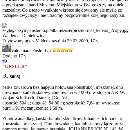
o przekazanie barki Muzeum Miejskiemu w Bydgoszczy na obiekt
muzealny. Co z tego wyniknie wkrótce się dowiemy ale myślę że
rozsądek zwycięży i nie utracimy bezpowrotnie kolejnego zabytku.
Waldemar Danielewicz
Edytowany przez Valdemaras dnia 29.03.2009,
17 y
Valdemaras
Fusionista
Dodano
17 y
#9
"URSULA"
[Ż- 5005]
barka towarowa bez napędu holowana konstrukcji mieszanej, dno
drewniane kadłub stalowy zbudowana w 1909 r. w stoczni A & W.
Wojan Schiffserft, Danzig. [Gdańsk]
nośność: 504 t.; długość: 54,80 m; szerokość: 7,84 m; wysokość
burt: 1,91 m; zanurzenie: 1,68 m.
Zbudowana dla gdańsko-hamburskiej firmy Johannes Ick barka o
konstrukcji mieszanej. Dno drewniane, kadłub stalowy łączony za
pomocą nitów. Jej nazwa brzmiała "JOHANNES ICK N˚ 14". W