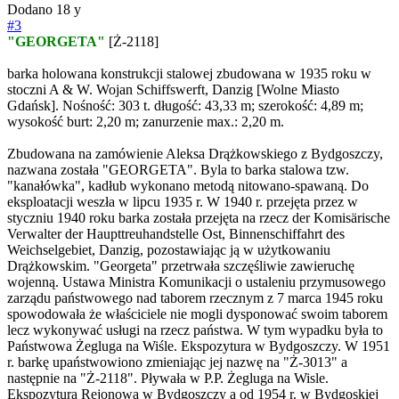
Dodano
18 y
#3
"GEORGETA"
[Ż-2118]
barka holowana konstrukcji stalowej zbudowana w 1935 roku w
stoczni A & W. Wojan Schiffswerft, Danzig [Wolne Miasto
Gdańsk]. Nośność: 303 t. długość: 43,33 m; szerokość: 4,89 m;
wysokość burt: 2,20 m; zanurzenie max.: 2,20 m.
Zbudowana na zamówienie Aleksa Drążkowskiego z Bydgoszczy,
nazwana została "GEORGETA". Byla to barka stalowa tzw.
"kanałówka", kadłub wykonano metodą nitowano-spawaną. Do
eksploatacji weszła w lipcu 1935 r. W 1940 r. przejęta przez w
styczniu 1940 roku barka została przejęta na rzecz der Komisärische
Verwalter der Haupttreuhandstelle Ost, Binnenschiffahrt des
Weichselgebiet, Danzig, pozostawiając ją w użytkowaniu
Drążkowskim. "Georgeta" przetrwała szczęśliwie zawieruchę
wojenną. Ustawa Ministra Komunikacji o ustaleniu przymusowego
zarządu państwowego nad taborem rzecznym z 7 marca 1945 roku
spowodowała że właściciele nie mogli dysponować swoim taborem
lecz wykonywać usługi na rzecz państwa. W tym wypadku była to
Państwowa Żegluga na Wiśle. Ekspozytura w Bydgoszczy. W 1951
r. barkę upaństwowiono zmieniając jej nazwę na "Ż-3013" a
następnie na "Ż-2118". Pływała w P.P. Żegluga na Wisle.
Ekspozytura Rejonowa w Bydgoszczy a od 1954 r. w Bydgoskiej