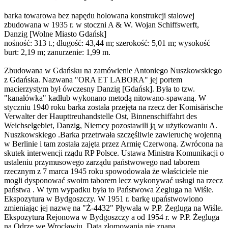
barka towarowa bez napędu holowana konstrukcji stalowej
zbudowana w 1935 r. w stoczni A & W. Wojan Schiffswerft,
Danzig [Wolne Miasto Gdańsk]
nośność: 313 t.; długość: 43,44 m; szerokość: 5,01 m; wysokość
burt: 2,19 m; zanurzenie: 1,99 m.
Zbudowana w Gdańsku na zamówienie Antoniego Nuszkowskiego
z Gdańska. Nazwana "ORA ET LABORA" jej portem
macierzystym był ówczesny Danzig [Gdańsk]. Była to tzw.
"kanałówka" kadłub wykonano metodą nitowano-spawaną. W
styczniu 1940 roku barka została przejęta na rzecz der Komisärische
Verwalter der Haupttreuhandstelle Ost, Binnenschiffahrt des
Weichselgebiet, Danzig, Niemcy pozostawili ją w użytkowaniu A.
Nuszkowskiego .Barka przetrwała szczęśliwie zawieruchę wojenną
w Berlinie i tam została zajęta przez Armię Czerwoną. Zwrócona na
skutek interwencji rządu RP Polsce. Ustawa Ministra Komunikacji o
ustaleniu przymusowego zarządu państwowego nad taborem
rzecznym z 7 marca 1945 roku spowodowała że właściciele nie
mogli dysponować swoim taborem lecz wykonywać usługi na rzecz
państwa . W tym wypadku była to Państwowa Żegluga na Wiśle.
Ekspozytura w Bydgoszczy. W 1951 r. barkę upaństwowiono
zmieniając jej nazwę na "Ż-4432" Pływała w P.P. Żegluga na Wiśle.
Ekspozytura Rejonowa w Bydgoszczy a od 1954 r. w P.P. Żegluga
na Odrze we Wrocławiu. Data złomowania nie znana.