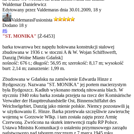
Waldemar Danielewicz
Edytowany przez Valdemaras dnia 30.01.2009,
18 y
Valdemaras
Fusionista
Dodano
18 y
#6
"ST. MONIKA"
[Ż-6453]
barka towarowa bez napędu holowana konstrukcji stalowej
zbudowana w 1936 r. w stoczni A & W. Wojan Schiffswerft,
Danzig [Wolne Miasto Gdańsk]
nośność: 676 t.; długość: 56,95 m; szerokość: 8,17 m; wysokość
burt: 2,14 m; zanurzenie: 1,99 m.
Zbudowana w Gdańsku na zamówienie Edwarda Hinze z
Bydgoszczy. Nazwana "ST. MONIKA" jej portem macierzystym
była Bydgoszcz. Kadłub wykonano metodą nitowania blach. W
styczniu 1940 roku barka została przejęta na rzecz der Komisärische
Verwalter der Haupttreuhandstelle Ost, Binnenschiffahrt des
Weichselgebiet, Danzig jako mienie polskie. Niemcy pozostawili ją
w użytkowaniu E. Hinze. Barka przetrwała szczęśliwie zawieruchę
wojenną w Gorzowie Wlkp. i tam została zajęta przez Armię
Czerwoną. Zwrócona na skutek interwencji rządu RP Polsce.
Ustawa Ministra Komunikacji o ustaleniu przymusowego zarządu
państwowego nad taborem rzecznym z 7 marca 1945 roku