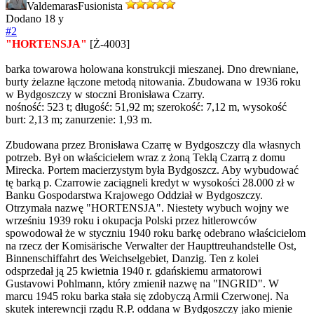
Valdemaras
Fusionista
Dodano
18 y
#2
"HORTENSJA"
[Ż-4003]
barka towarowa holowana konstrukcji mieszanej. Dno drewniane,
burty żelazne łączone metodą nitowania. Zbudowana w 1936 roku
w Bydgoszczy w stoczni Bronisława Czarry.
nośność: 523 t; długość: 51,92 m; szerokość: 7,12 m, wysokość
burt: 2,13 m; zanurzenie: 1,93 m.
Zbudowana przez Bronisława Czarrę w Bydgoszczy dla własnych
potrzeb. Był on właścicielem wraz z żoną Teklą Czarrą z domu
Mirecka. Portem macierzystym była Bydgoszcz. Aby wybudować
tę barką p. Czarrowie zaciągneli kredyt w wysokości 28.000 zł w
Banku Gospodarstwa Krajowego Oddział w Bydgoszczy.
Otrzymała nazwę "HORTENSJA". Niestety wybuch wojny we
wrześniu 1939 roku i okupacja Polski przez hitlerowców
spowodował że w styczniu 1940 roku barkę odebrano właścicielom
na rzecz der Komisärische Verwalter der Haupttreuhandstelle Ost,
Binnenschiffahrt des Weichselgebiet, Danzig. Ten z kolei
odsprzedał ją 25 kwietnia 1940 r. gdańskiemu armatorowi
Gustavowi Pohlmann, który zmienił nazwę na "INGRID". W
marcu 1945 roku barka stała się zdobyczą Armii Czerwonej. Na
skutek interewncji rządu R.P. oddana w Bydgoszczy jako mienie