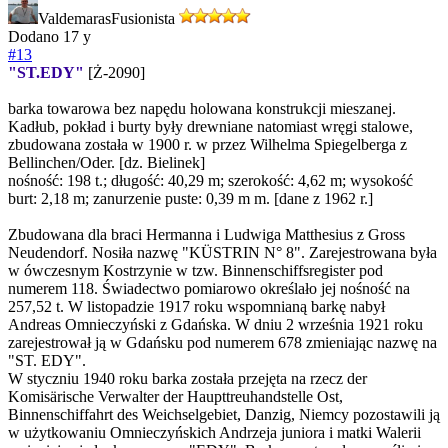
Valdemaras
Fusionista
Dodano
17 y
#13
"ST.EDY"
[Ż-2090]
barka towarowa bez napędu holowana konstrukcji mieszanej.
Kadłub, pokład i burty były drewniane natomiast wręgi stalowe,
zbudowana została w 1900 r. w przez Wilhelma Spiegelberga z
Bellinchen/Oder. [dz. Bielinek]
nośność: 198 t.; długość: 40,29 m; szerokość: 4,62 m; wysokość
burt: 2,18 m; zanurzenie puste: 0,39 m m. [dane z 1962 r.]
Zbudowana dla braci Hermanna i Ludwiga Matthesius z Gross
Neudendorf. Nosiła nazwę "KÜSTRIN N° 8". Zarejestrowana była
w ówczesnym Kostrzynie w tzw. Binnenschiffsregister pod
numerem 118. Świadectwo pomiarowo określało jej nośność na
257,52 t. W listopadzie 1917 roku wspomnianą barkę nabył
Andreas Omnieczyński z Gdańska. W dniu 2 września 1921 roku
zarejestrował ją w Gdańsku pod numerem 678 zmieniając nazwę na
"ST. EDY".
W styczniu 1940 roku barka została przejęta na rzecz der
Komisärische Verwalter der Haupttreuhandstelle Ost,
Binnenschiffahrt des Weichselgebiet, Danzig, Niemcy pozostawili ją
w użytkowaniu Omnieczyńskich Andrzeja juniora i matki Walerii