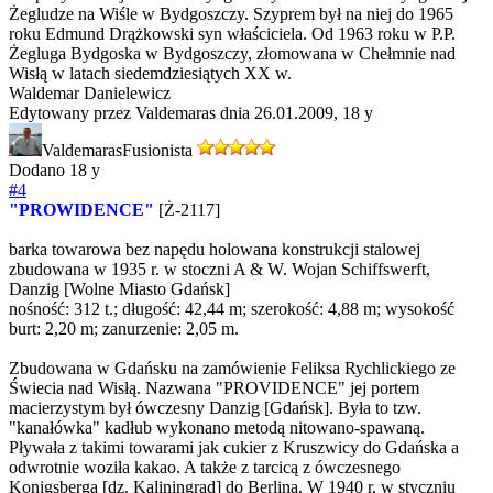
Żegludze na Wiśle w Bydgoszczy. Szyprem był na niej do 1965
roku Edmund Drążkowski syn właściciela. Od 1963 roku w P.P.
Żegluga Bydgoska w Bydgoszczy, złomowana w Chełmnie nad
Wisłą w latach siedemdziesiątych XX w.
Waldemar Danielewicz
Edytowany przez Valdemaras dnia 26.01.2009,
18 y
Valdemaras
Fusionista
Dodano
18 y
#4
"PROWIDENCE"
[Ż-2117]
barka towarowa bez napędu holowana konstrukcji stalowej
zbudowana w 1935 r. w stoczni A & W. Wojan Schiffswerft,
Danzig [Wolne Miasto Gdańsk]
nośność: 312 t.; długość: 42,44 m; szerokość: 4,88 m; wysokość
burt: 2,20 m; zanurzenie: 2,05 m.
Zbudowana w Gdańsku na zamówienie Feliksa Rychlickiego ze
Świecia nad Wisłą. Nazwana "PROVIDENCE" jej portem
macierzystym był ówczesny Danzig [Gdańsk]. Była to tzw.
"kanałówka" kadłub wykonano metodą nitowano-spawaną.
Pływała z takimi towarami jak cukier z Kruszwicy do Gdańska a
odwrotnie woziła kakao. A także z tarcicą z ówczesnego
Konigsberga [dz. Kaliningrad] do Berlina. W 1940 r. w styczniu