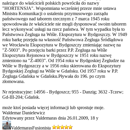
należące do właścicieli polskich powróciła do nazwy
"HORTENSJA". Wspomniana wcześniej przeze mnie ustawa
Ministra Komunikacji o ustaleniu przymusowego zarządu
państwowego nad taborem rzecznym z 7 marca 1945 roku
spowodowała że właściciele nie mogli dysponować swoim taborem
lecz wykonywać usługi na rzecz państwa. W tym wypadku była to
Państwowa Żegluga na Wiśle. Ekspozytura w Bydgoszczy. W 1949
roku barkę przejęła na własność Państwowa Żegluga Śródlądowa
we Wrocławiu Ekspozytura w Bydgoszczy zmieniając nazwę na
"Ż-5003". Po przejęciu barki przez P.P. Żegluga na Wiśle
Ekspozytura Rejonowa w Bydgoszczy w 1951 roku nazwę
zmieniono na "Ż-4003". Od 1954 roku w Bydgoskiej Żegludze na
Wiśle w Bydgoszczy a w 1956 roku skierowana do Ekspozytury
Bydgoskiej Żeglugi na Wiśle w Gdańsku. Od 1957 roku w P.P.
Żegluga Gdańska w Gdańsku.Pływała do 196. po czym
złomowana.
Nr rejestracyjne: 14956 - Bydgoszcz; 955 - Danzig; 3632 -Tczew;
Gd-III-204; Gdańsk.
może ktoś posiada więcej informacji lub sprostuje moje.
Waldemar Danielewicz
Edytowany przez Valdemaras dnia 26.01.2009,
18 y
Valdemaras
Fusionista