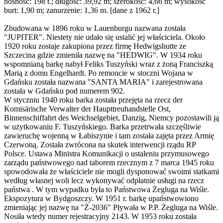
nośność: 198 t.; długość: 39,92 m; szerokość: 4,66 m; wysokość
burt: 1,90 m; zanurzenie: 1,36 m. [dane z 1962 r.]
Zbudowana w 1896 roku w Lauenburgu nazwana została
"JUPITER". Niestety nie udało się ustalić jej właściciela. Około
1920 roku zostaje zakupiona przez firmę Hedwigshutte ze
Szczecina gdzie zmieniła nazwę na "HEDWIG". W 1934 roku
wspomnianą barkę nabył Feliks Tuszyński wraz z żoną Franciszką
Marią z domu Engelhardt. Po remoncie w stoczni Wojana w
Gdańsku została nazwana "SANTA MARIA" i zarejestrowana
została w Gdańsku pod numerem 902.
W styczniu 1940 roku barka została przejęta na rzecz der
Komisärische Verwalter der Haupttreuhandstelle Ost,
Binnenschiffahrt des Weichselgebiet, Danzig, Niemcy pozostawili ją
w użytkowaniu F. Tuszyńskiego. Barka przetrwała szczęśliwie
zawieruchę wojenną w Łabiszynie i tam została zajęta przez Armię
Czerwoną. Została zwrócona na skutek interwencji rządu RP
Polsce. Ustawa Ministra Komunikacji o ustaleniu przymusowego
zarządu państwowego nad taborem rzecznym z 7 marca 1945 roku
spowodowała że właściciele nie mogli dysponować swoimi statkami
według własnej woli lecz wykonywać odpłatnie usługi na rzecz
państwa . W tym wypadku była to Państwowa Żegluga na Wiśle.
Ekspozytura w Bydgoszczy. W 1951 r. barkę upaństwowiono
zmieniając jej nazwę na "Ż-2036" Pływała w P.P. Żegluga na Wiśle.
Nosiła wtedy numer rejestracyjny 2143. W 1953 roku została