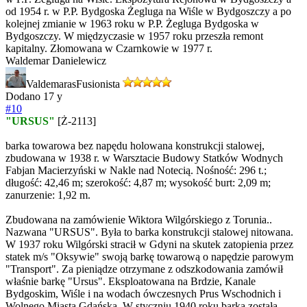
od 1954 r. w P.P. Bydgoska Żegluga na Wiśle w Bydgoszczy a po
kolejnej zmianie w 1963 roku w P.P. Żegluga Bydgoska w
Bydgoszczy. W międzyczasie w 1957 roku przeszła remont
kapitalny. Złomowana w Czarnkowie w 1977 r.
Waldemar Danielewicz
Valdemaras
Fusionista
Dodano
17 y
#10
"URSUS"
[Ż-2113]
barka towarowa bez napędu holowana konstrukcji stalowej,
zbudowana w 1938 r. w Warsztacie Budowy Statków Wodnych
Fabjan Macierzyński w Nakle nad Notecią. Nośność: 296 t.;
długość: 42,46 m; szerokość: 4,87 m; wysokość burt: 2,09 m;
zanurzenie: 1,92 m.
Zbudowana na zamówienie Wiktora Wilgórskiego z Torunia..
Nazwana "URSUS". Była to barka konstrukcji stalowej nitowana.
W 1937 roku Wilgórski stracił w Gdyni na skutek zatopienia przez
statek m/s "Oksywie" swoją barkę towarową o napędzie parowym
"Transport". Za pieniądze otrzymane z odszkodowania zamówił
właśnie barkę "Ursus". Eksploatowana na Brdzie, Kanale
Bydgoskim, Wiśle i na wodach ówczesnych Prus Wschodnich i
Wolnego Miasta Gdańska. W styczniu 1940 roku barka została