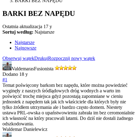
BARKI BEZ NAPĘDU
BARKI BEZ NAPĘDU
Ostatnia aktualizacja
17 y
Sortuj według:
Najstarsze
Najstarsze
Najnowsze
Obserwuj wątek
Drukuj
Rozpocznij nowy wątek
Valdemaras
Fusionista
Dodano
18 y
#1
Temat poświęcony barkom bez napędu, które można powiedzieć
wyginęły z naszych śródlądowych dróg wodnych a warto im
poświęcić trochę miejsca gdyż pozostają zapomniane w cieniu
jednostek z napędem tak jak ich właściciele dla których były nie
tylko żródłem utrzymania ale i bardzo często domem. Niestety
ustawa PRL-owska o upaństwowieniu zabrała im bez ceromonialnie
ich własność na który pracowali latami. Do dziś nie dostali żadnego
odszkodowania.
Waldemar Danielewicz