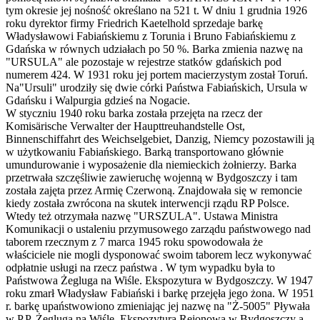
tym okresie jej nośność określano na 521 t. W dniu 1 grudnia 1926
roku dyrektor firmy Friedrich Kaetelhold sprzedaje barkę
Władysławowi Fabiańskiemu z Torunia i Bruno Fabiańskiemu z
Gdańska w równych udziałach po 50 %. Barka zmienia nazwę na
"URSULA" ale pozostaje w rejestrze statków gdańskich pod
numerem 424. W 1931 roku jej portem macierzystym został Toruń.
Na"Ursuli" urodziły się dwie córki Państwa Fabiańskich, Ursula w
Gdańsku i Walpurgia gdzieś na Nogacie.
W styczniu 1940 roku barka została przejęta na rzecz der
Komisärische Verwalter der Haupttreuhandstelle Ost,
Binnenschiffahrt des Weichselgebiet, Danzig, Niemcy pozostawili ją
w użytkowaniu Fabiańskiego. Barką transportowano głównie
umundurowanie i wyposażenie dla niemieckich żołnierzy. Barka
przetrwała szczęśliwie zawieruchę wojenną w Bydgoszczy i tam
została zajęta przez Armię Czerwoną. Znajdowała się w remoncie
kiedy została zwrócona na skutek interwencji rządu RP Polsce.
Wtedy też otrzymała nazwę "URSZULA". Ustawa Ministra
Komunikacji o ustaleniu przymusowego zarządu państwowego nad
taborem rzecznym z 7 marca 1945 roku spowodowała że
właściciele nie mogli dysponować swoim taborem lecz wykonywać
odpłatnie usługi na rzecz państwa . W tym wypadku była to
Państwowa Żegluga na Wiśle. Ekspozytura w Bydgoszczy. W 1947
roku zmarł Władysław Fabiański i barkę przejęła jego żona. W 1951
r. barkę upaństwowiono zmieniając jej nazwę na "Ż-5005" Pływała
w P.P. Żegluga na Wiśle. Ekspozytura Rejonowa w Bydgoszczy a