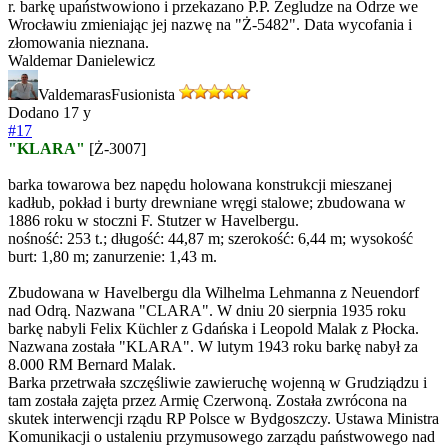
r. barkę upaństwowiono i przekazano P.P. Żegludze na Odrze we
Wrocławiu zmieniając jej nazwę na "Ż-5482". Data wycofania i
złomowania nieznana.
Waldemar Danielewicz
Valdemaras
Fusionista
Dodano
17 y
#17
"KLARA"
[Ż-3007]
barka towarowa bez napędu holowana konstrukcji mieszanej
kadłub, pokład i burty drewniane wręgi stalowe; zbudowana w
1886 roku w stoczni F. Stutzer w Havelbergu.
nośność: 253 t.; długość: 44,87 m; szerokość: 6,44 m; wysokość
burt: 1,80 m; zanurzenie: 1,43 m.
Zbudowana w Havelbergu dla Wilhelma Lehmanna z Neuendorf
nad Odrą. Nazwana "CLARA". W dniu 20 sierpnia 1935 roku
barkę nabyli Felix Küchler z Gdańska i Leopold Malak z Płocka.
Nazwana została "KLARA". W lutym 1943 roku barkę nabył za
8.000 RM Bernard Malak.
Barka przetrwała szczęśliwie zawieruchę wojenną w Grudziądzu i
tam została zajęta przez Armię Czerwoną. Została zwrócona na
skutek interwencji rządu RP Polsce w Bydgoszczy. Ustawa Ministra
Komunikacji o ustaleniu przymusowego zarządu państwowego nad