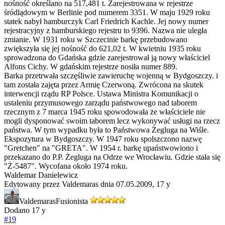
nośność określano na 517,481 t. Zarejestrowana w rejestrze
śródlądowym w Berlinie pod numerem 3351. W maju 1929 roku
statek nabył hamburczyk Carl Friedrich Kachle. Jej nowy numer
rejestracyjny z hamburskiego rejestru to 9396. Nazwa nie uległa
zmianie. W 1931 roku w Szczecinie barkę przebudowano
zwiększyła się jej nośność do 621,02 t. W kwietniu 1935 roku
sprowadzona do Gdańska gdzie zarejestrował ją nowy właściciel
Alfons Cichy. W gdańskim rejestrze nosiła numer 889.
Barka przetrwała szczęśliwie zawieruchę wojenną w Bydgoszczy. i
tam została zajęta przez Armię Czerwoną. Zwrócona na skutek
interwencji rządu RP Polsce. Ustawa Ministra Komunikacji o
ustaleniu przymusowego zarządu państwowego nad taborem
rzecznym z 7 marca 1945 roku spowodowała że właściciele nie
mogli dysponować swoim taborem lecz wykonywać usługi na rzecz
państwa. W tym wypadku była to Państwowa Żegluga na Wiśle.
Ekspozytura w Bydgoszczy. W 1947 roku spolszczono nazwę
"Gretchen" na "GRETA". W 1954 r. barkę upaństwowiono i
przekazano do P.P. Żegluga na Odrze we Wrocławiu. Gdzie stała się
"Ż-5487". Wycofana około 1974 roku.
Waldemar Danielewicz
Edytowany przez Valdemaras dnia 07.05.2009,
17 y
Valdemaras
Fusionista
Dodano
17 y
#19