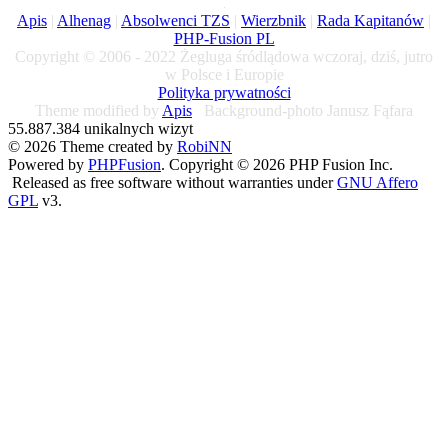
Apis
|
Alhenag
|
Absolwenci TZS
|
Wierzbnik
|
Rada Kapitanów
|
PHP-Fusion PL
Copyright © 2006 - 2022 Żegluga śródlądowa wczoraj, dziś, jutro
w Polsce i Europie
Polityka prywatności
Theme modified by
Apis
Background-photo Janusz Fąfara
55.887.384 unikalnych wizyt
© 2026 Theme created by
RobiNN
Powered by
PHPFusion
. Copyright © 2026 PHP Fusion Inc.
Released as free software without warranties under
GNU Affero
GPL
v3.