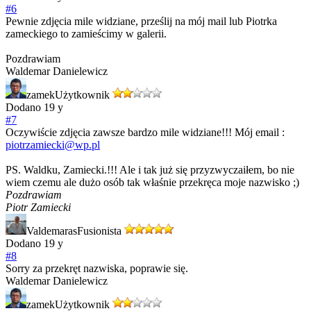
#6
Pewnie zdjęcia mile widziane, prześlij na mój mail lub Piotrka
zameckiego to zamieścimy w galerii.
Pozdrawiam
Waldemar Danielewicz
zamek
Użytkownik
Dodano
19 y
#7
Oczywiście zdjęcia zawsze bardzo mile widziane!!! Mój email :
piotrzamiecki@wp.pl
PS. Waldku, Zamiecki.!!! Ale i tak już się przyzwyczaiłem, bo nie
wiem czemu ale dużo osób tak właśnie przekręca moje nazwisko ;)
Pozdrawiam
Piotr Zamiecki
Valdemaras
Fusionista
Dodano
19 y
#8
Sorry za przekręt nazwiska, poprawie się.
Waldemar Danielewicz
zamek
Użytkownik