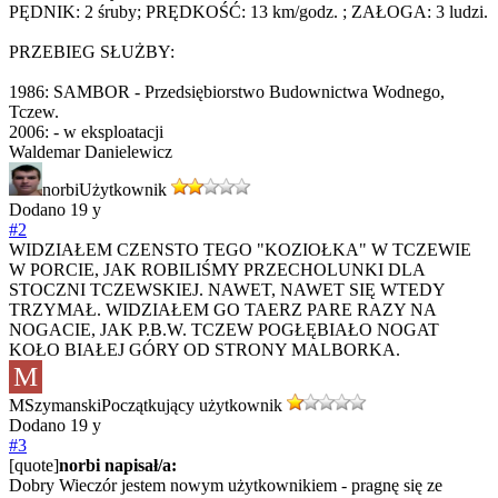
PĘDNIK: 2 śruby; PRĘDKOŚĆ: 13 km/godz. ; ZAŁOGA: 3 ludzi.
PRZEBIEG SŁUŻBY:
1986: SAMBOR - Przedsiębiorstwo Budownictwa Wodnego,
Tczew.
2006: - w eksploatacji
Waldemar Danielewicz
norbi
Użytkownik
Dodano
19 y
#2
WIDZIAŁEM CZENSTO TEGO "KOZIOŁKA" W TCZEWIE
W PORCIE, JAK ROBILIŚMY PRZECHOLUNKI DLA
STOCZNI TCZEWSKIEJ. NAWET, NAWET SIĘ WTEDY
TRZYMAŁ. WIDZIAŁEM GO TAERZ PARE RAZY NA
NOGACIE, JAK P.B.W. TCZEW POGŁĘBIAŁO NOGAT
KOŁO BIAŁEJ GÓRY OD STRONY MALBORKA.
M
MSzymanski
Początkujący użytkownik
Dodano
19 y
#3
[quote]
norbi napisał/a:
Dobry Wieczór jestem nowym użytkownikiem - pragnę się ze