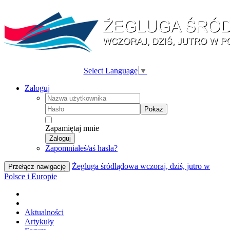
Select Language
▼
Zaloguj
Pokaż
Zapamiętaj mnie
Zaloguj
Zapomniałeś/aś hasła?
Żegluga śródlądowa wczoraj, dziś, jutro w
Przełącz nawigację
Polsce i Europie
Aktualności
Artykuły