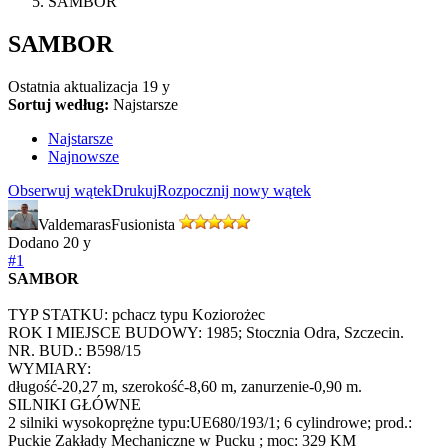
SAMBOR
SAMBOR
Ostatnia aktualizacja
19 y
Sortuj według:
Najstarsze
Najstarsze
Najnowsze
Obserwuj wątek
Drukuj
Rozpocznij nowy wątek
Valdemaras
Fusionista
Dodano
20 y
#1
SAMBOR
TYP STATKU: pchacz typu Koziorożec
ROK I MIEJSCE BUDOWY: 1985; Stocznia Odra, Szczecin.
NR. BUD.: B598/15
WYMIARY:
długość-20,27 m, szerokość-8,60 m, zanurzenie-0,90 m.
SILNIKI GŁÓWNE
2 silniki wysokoprężne typu:UE680/193/1; 6 cylindrowe; prod.:
Puckie Zakłady Mechaniczne w Pucku ; moc: 329 KM