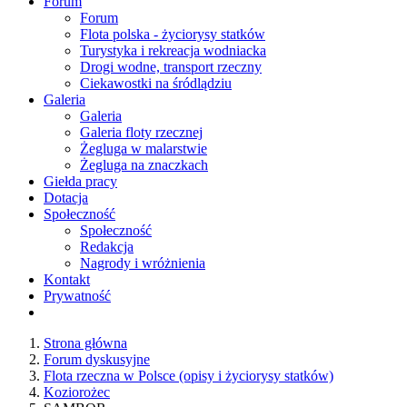
Forum
Forum
Flota polska - życiorysy statków
Turystyka i rekreacja wodniacka
Drogi wodne, transport rzeczny
Ciekawostki na śródlądziu
Galeria
Galeria
Galeria floty rzecznej
Żegluga w malarstwie
Żegluga na znaczkach
Giełda pracy
Dotacja
Społeczność
Społeczność
Redakcja
Nagrody i wróżnienia
Kontakt
Prywatność
Strona główna
Forum dyskusyjne
Flota rzeczna w Polsce (opisy i życiorysy statków)
Koziorożec