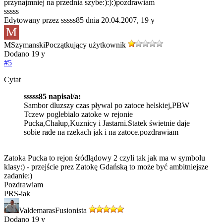
przynajmniej na przednia szybe:):):)pozdrawiam
sssss
Edytowany przez sssss85 dnia 20.04.2007,
19 y
M
MSzymanski
Początkujący użytkownik
Dodano
19 y
#5
Cytat
sssss85 napisał/a:
Sambor dluzszy czas pływal po zatoce helskiej,PBW
Tczew poglebialo zatoke w rejonie
Pucka,Chałup,Kuznicy i Jastarni.Statek świetnie daje
sobie rade na rzekach jak i na zatoce.pozdrawiam
Zatoka Pucka to rejon śródlądowy 2 czyli tak jak ma w symbolu
klasy:) - przejście prez Zatokę Gdańską to może być ambitniejsze
zadanie:)
Pozdrawiam
PRS-iak
Valdemaras
Fusionista
Dodano
19 y