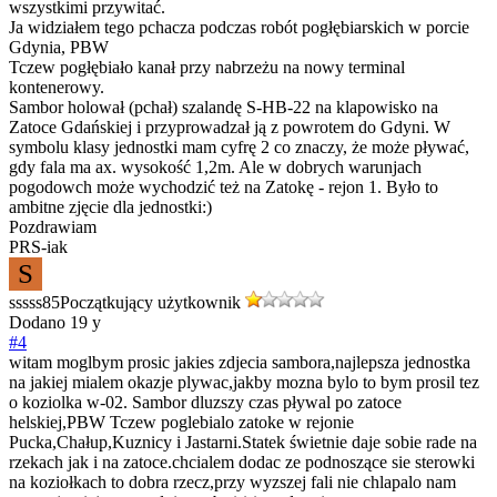
wszystkimi przywitać.
Ja widziałem tego pchacza podczas robót pogłębiarskich w porcie
Gdynia, PBW
Tczew pogłębiało kanał przy nabrzeżu na nowy terminal
kontenerowy.
Sambor holował (pchał) szalandę S-HB-22 na klapowisko na
Zatoce Gdańskiej i przyprowadzał ją z powrotem do Gdyni. W
symbolu klasy jednostki mam cyfrę 2 co znaczy, że może pływać,
gdy fala ma ax. wysokość 1,2m. Ale w dobrych warunjach
pogodowch może wychodzić też na Zatokę - rejon 1. Było to
ambitne zjęcie dla jednostki:)
Pozdrawiam
PRS-iak
S
sssss85
Początkujący użytkownik
Dodano
19 y
#4
witam moglbym prosic jakies zdjecia sambora,najlepsza jednostka
na jakiej mialem okazje plywac,jakby mozna bylo to bym prosil tez
o koziolka w-02. Sambor dluzszy czas pływal po zatoce
helskiej,PBW Tczew poglebialo zatoke w rejonie
Pucka,Chałup,Kuznicy i Jastarni.Statek świetnie daje sobie rade na
rzekach jak i na zatoce.chcialem dodac ze podnoszące sie sterowki
na koziołkach to dobra rzecz,przy wyzszej fali nie chlapalo nam