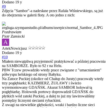
Dodano
19 y
#9
Zdjęcia "Sambor"-a nadesłane przez Rafała Wiśniewskiego, są już
do obejrzenia w galerii floty. A oto jedno z nich:
Pozdrawiam
Piotr Zamiecki
A
Artek
Nowicjusz
Dodano
19 y
#10
Miałem niewątpliwą przyjemność praktykować a później pracownia
na SAMBORZE. Było to 92 r na Helu.
PBW Tczew prowadziło wtedy prace związane z "umacnianiem"
półwyspu helskiego od strony Bałtyku.
Na Zatoce Puckiej (okolice od Chałup do Juraty) pracowały wtedy
trzy pogłębiarki; KAZIMIERZ, ŻUŁAWY i świeżo
wyremontowany GDAŃSK. Akurat SAMBOR holował tą
pogłębiarkę. Holownik portowy doprowadził GDAŃSK do
płytkich wód zatoki Puckiej, a dalej to już my lawirowaliśmy
pomiędzy licznymi sieciami rybackimi.
Z uwagi na niewielkie głębokości, wraki i bardzo liczne sieci