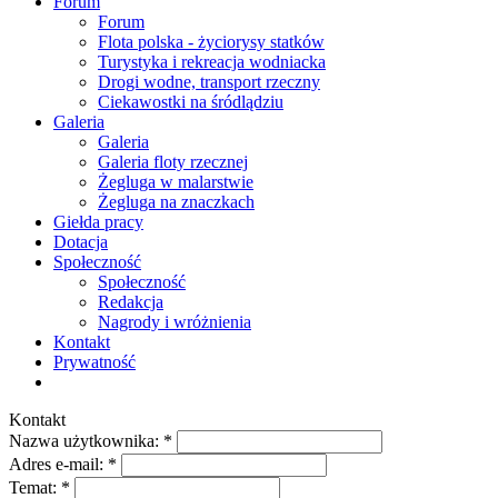
Forum
Forum
Flota polska - życiorysy statków
Turystyka i rekreacja wodniacka
Drogi wodne, transport rzeczny
Ciekawostki na śródlądziu
Galeria
Galeria
Galeria floty rzecznej
Żegluga w malarstwie
Żegluga na znaczkach
Giełda pracy
Dotacja
Społeczność
Społeczność
Redakcja
Nagrody i wróżnienia
Kontakt
Prywatność
Kontakt
Nazwa użytkownika:
*
Adres e-mail:
*
Temat:
*