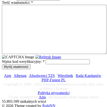
Treść wiadomości:
*
Wpisz kod weryfikacyjny:
*
Wyślij wiadomość
Apis
|
Alhenag
|
Absolwenci TZS
|
Wierzbnik
|
Rada Kapitanów
|
PHP-Fusion PL
Copyright © 2006 - 2022 Żegluga śródlądowa wczoraj, dziś, jutro
w Polsce i Europie
Polityka prywatności
Theme modified by
Apis
Background-photo Janusz Fąfara
55.893.599 unikalnych wizyt
© 2026 Theme created by
RobiNN