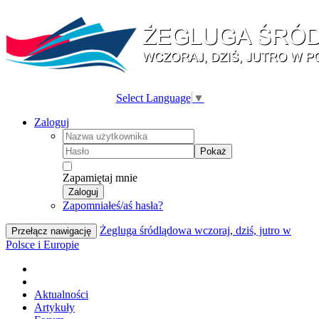
Select Language
▼
Zaloguj
Pokaż
Zapamiętaj mnie
Zaloguj
Zapomniałeś/aś hasła?
Żegluga śródlądowa wczoraj, dziś, jutro w
Przełącz nawigację
Polsce i Europie
Aktualności
Artykuły