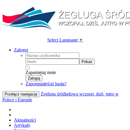
Select Language
▼
Zaloguj
Pokaż
Zapamiętaj mnie
Zaloguj
Zapomniałeś/aś hasła?
Żegluga śródlądowa wczoraj, dziś, jutro w
Przełącz nawigację
Polsce i Europie
Aktualności
Artykuły