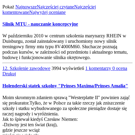
Pokaż
Najnowsze
Najczęściej czytane
Najczęściej
komentowane
Najwyżej oceniane
Silnik MTU - nauczanie koncepcyjne
W październiku 2010 w centrum szkolenia marynarzy RHEIN w
Duisburgu, został zainstalowany i uruchomiony nowy silnik
treningowy firmy mtu typu 8V4000M60. Słuchacze poznają
podczas kursów, w zależności od przedmiotu i aktualnego tematu,
budowę i funkcjonowanie silnika okrętowego.
12. Szkolenie zawodowe
3994 wyświetleń
1 komentarzy
0 ocena
Drukuj
Holenderski statek szkolny "Prinses Maxima/Prinses Amalia"
Moim skromnym zdaniem sprawą "Westerplatte II" powinien zająć
się prokurator.Tylko, że w Polsce za takie rzeczy jak zniszczenie
szkoły i statku wybudowanego za społeczne pieniądze dostaje się
raczej nagrody i wyróżnienia.
Jak to śpiewał kiedyś Czesław Niemen:
-Dziwny jest ten świat (kraj),
gdzie jeszcze wciąż