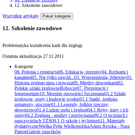
12. Szkolenie zawodowe
Wszystkie artykuły
Pokaż kategorie
12. Szkolenie zawodowe
Problematyka kształcenia kadr dla żeglugi
Ostatnia aktualizacja
27.11.2011
Kategorie
08. Polonia i emigracja
06. Edukacja, przepisy
04. Rzekami i
kanałami
05. Nie tylko zawód...
03. Wspomnienia, felietony
01.
Historia żeglugi stara i nowsza
09. Między dzwonkami
02.
Polskie szlaki żeglowne
Robocze
07. Prezentacje i
fotoreportaże
10. Morskie opowieści Szczepana
01.2 Szlaki
żeglowne, porty i budowle wodne
01.1 Statki, żegluga,
armatorzy, stocznie
01.3 Legendy, folklor rzeczny,
słownictwo
01.4 Ludzie rzeki i żeglugi
04.1 Rejsy, trasy i ich
opisy
04.2 Żegluga - analizy i porównania
09.2 O uczniach i
nauczycielach TŻŚ
09.1 O szkole i jej historii
11. Materiały
dydaktyczne
Wielka Pętla Wielkopolska
Adam Reszka - Nasz
Patron
Galerie znaczków