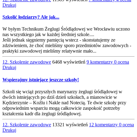
Drukuj
Szkolić łodziarzy? Ale jak...
W byłym Technikum Żeglugi Śródlądowej we Wrocławiu uczono
nas wszystkiego jak w każdej średniej szkole....
Jeśli jednak sięgniemy pamięcią wstecz - skonstatujemy ze
zdziwieniem, że choć mieliśmy sporo przedmiotów zawodowych -
praktyki zawodowej mieliśmy relatywnie mało...
12. Szkolenie zawodowe
6468 wyświetleń
9 komentarzy
0 ocena
Drukuj
Wspierajmy istniejące jeszcze szkoły!
Szkoli się wciąż przyszłych marynarzy żeglugi śródlądowej w
dwóch istniejących po dziś dzień szkołach, a mianowicie w
Kędzierzynie – Koźlu i Nakle nad Notecią. Te dwie szkoły przy
odpowiednim wsparciu mogą całkowicie zaspokoić potrzeby
kształcenia kadr dla żeglugi śródlądowej.
12. Szkolenie zawodowe
13321 wyświetleń
12 komentarzy
0 ocena
Drukuj