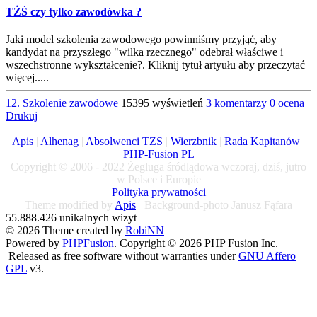
TŻŚ czy tylko zawodówka ?
Jaki model szkolenia zawodowego powinniśmy przyjąć, aby
kandydat na przyszłego "wilka rzecznego" odebrał właściwe i
wszechstronne wykształcenie?. Kliknij tytuł artyułu aby przeczytać
więcej.....
12. Szkolenie zawodowe
15395 wyświetleń
3 komentarzy
0 ocena
Drukuj
Apis
|
Alhenag
|
Absolwenci TZS
|
Wierzbnik
|
Rada Kapitanów
|
PHP-Fusion PL
Copyright © 2006 - 2022 Żegluga śródlądowa wczoraj, dziś, jutro
w Polsce i Europie
Polityka prywatności
Theme modified by
Apis
Background-photo Janusz Fąfara
55.888.426 unikalnych wizyt
© 2026 Theme created by
RobiNN
Powered by
PHPFusion
. Copyright © 2026 PHP Fusion Inc.
Released as free software without warranties under
GNU Affero
GPL
v3.