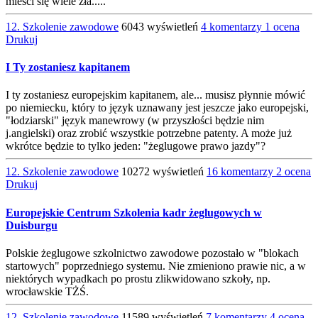
mieści się wiele zła.....
12. Szkolenie zawodowe
6043 wyświetleń
4 komentarzy
1 ocena
Drukuj
I Ty zostaniesz kapitanem
I ty zostaniesz europejskim kapitanem, ale... musisz płynnie mówić
po niemiecku, który to język uznawany jest jeszcze jako europejski,
"łodziarski" język manewrowy (w przyszłości będzie nim
j.angielski) oraz zrobić wszystkie potrzebne patenty. A może już
wkrótce będzie to tylko jeden: "żeglugowe prawo jazdy"?
12. Szkolenie zawodowe
10272 wyświetleń
16 komentarzy
2 ocena
Drukuj
Europejskie Centrum Szkolenia kadr żeglugowych w
Duisburgu
Polskie żeglugowe szkolnictwo zawodowe pozostało w "blokach
startowych" poprzedniego systemu. Nie zmieniono prawie nic, a w
niektórych wypadkach po prostu zlikwidowano szkoły, np.
wrocławskie TŻŚ.
12. Szkolenie zawodowe
11589 wyświetleń
7 komentarzy
4 ocena